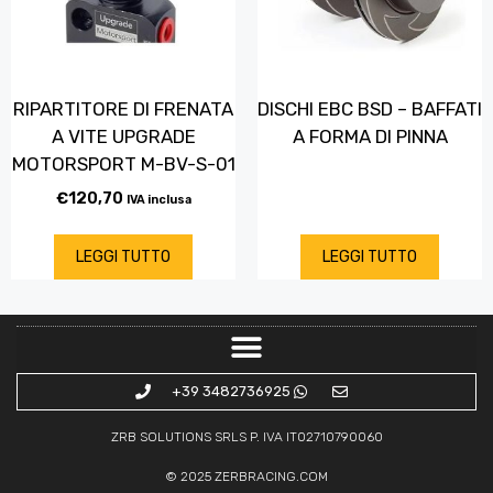
RIPARTITORE DI FRENATA
DISCHI EBC BSD – BAFFATI
A VITE UPGRADE
A FORMA DI PINNA
MOTORSPORT M-BV-S-01
€
120,70
IVA inclusa
LEGGI TUTTO
LEGGI TUTTO
+39 3482736925
ZRB SOLUTIONS SRLS P. IVA IT02710790060
© 2025
ZERBRACING.COM