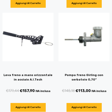
Aggiungi Al Carrello
Aggiungi Al Carrello
Leva freno a mano orizzontale
Pompa freno Girling con
in acciaio A.I.Tech
serbatoio 0,70”
€
179,44
€
157,90
€
145,18
€
113,00
IVA inclusa
IVA inclusa
Aggiungi Al Carrello
Aggiungi Al Carrello