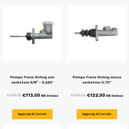
Pompa freno Girling con
Pompa freno Girling senza
serbatoio 5/8″ – 0,625”
serbatoio 0,70”
€
145,18
€
113,00
€
145,95
€
122,00
IVA inclusa
IVA inclusa
Aggiungi Al Carrello
Aggiungi Al Carrello