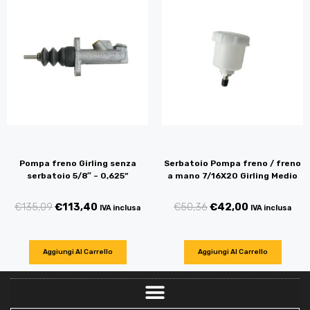
Pompa freno Girling senza
Serbatoio Pompa freno / freno
serbatoio 5/8″ – 0,625”
a mano 7/16X20 Girling Medio
€
135,09
€
113,40
€
50,36
€
42,00
IVA inclusa
IVA inclusa
Aggiungi Al Carrello
Aggiungi Al Carrello