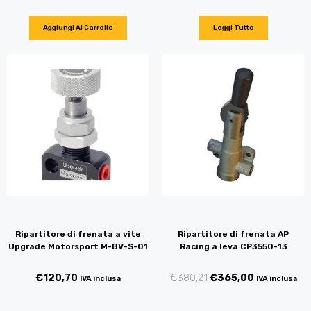
Aggiungi Al Carrello
Leggi Tutto
Ripartitore di frenata a vite
Ripartitore di frenata AP
Upgrade Motorsport M-BV-S-01
Racing a leva CP3550-13
€
120,70
€
380,21
€
365,00
IVA inclusa
IVA inclusa