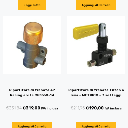
Leggi Tutto
Aggiungi Al Carrello
Ripartitore di frenata AP
Ripartitore di frenata Tilton a
Racing a vite CP3550-14
leva – METRICO – 7 settaggi
€
331,84
€
319,00
€
211,95
€
190,00
IVA inclusa
IVA inclusa
Aggiungi Al Carrello
Aggiungi Al Carrello