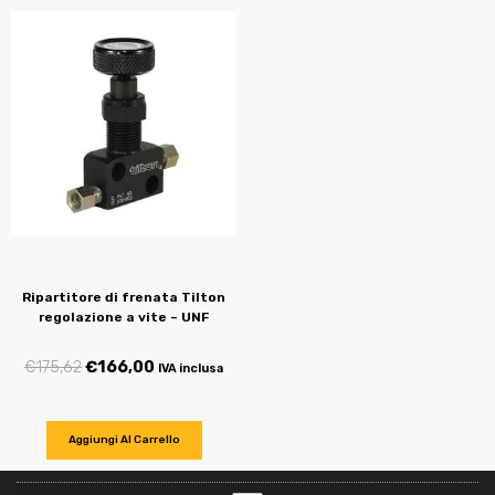
Ripartitore di frenata Tilton
regolazione a vite – UNF
€
175,62
€
166,00
IVA inclusa
Aggiungi Al Carrello