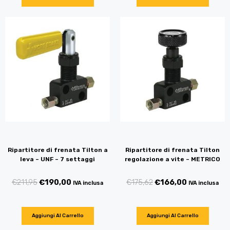
Ripartitore di frenata Tilton a
Ripartitore di frenata Tilton
leva – UNF – 7 settaggi
regolazione a vite – METRICO
€
211,95
€
190,00
€
175,62
€
166,00
IVA inclusa
IVA inclusa
Aggiungi Al Carrello
Aggiungi Al Carrello