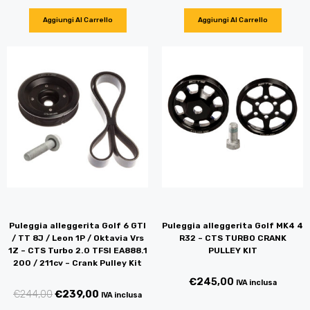
Aggiungi Al Carrello
Aggiungi Al Carrello
Puleggia alleggerita Golf 6 GTI
Puleggia alleggerita Golf MK4 4
/ TT 8J / Leon 1P / Oktavia Vrs
R32 – CTS TURBO CRANK
1Z – CTS Turbo 2.0 TFSI EA888.1
PULLEY KIT
200 / 211cv – Crank Pulley Kit
€
245,00
IVA inclusa
€
244,00
€
239,00
IVA inclusa