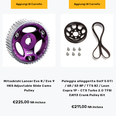
Aggiungi Al Carrello
Aggiungi Al Carrello
Mitsubishi Lancer Evo 8 / Evo 9
Puleggia alleggerita Golf 5 GTI
HKS Adjustable Slide Cams
/ 6R / S3 8P / TTS 8J / Leon
Pulley
Cupra 1P – CTS Turbo 2.0 TFSI
EA113 Crank Pulley Kit
€
225,00
IVA inclusa
€
211,00
IVA inclusa