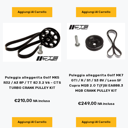
Aggiungi Al Carrello
Aggiungi Al Carrello
Puleggia alleggerita Golf MK7
Puleggia alleggerita Golf MK5
GTI / R / S1 / S3 8V / Leon 5F
R32 / A3 8P / TT 8J 3.2 V6 – CTS
Cupra MQB 2.0 T(F)SI EA888.3
TURBO CRANK PULLEY KIT
MQB CRANK PULLEY KIT
€
210,00
IVA inclusa
€
249,00
IVA inclusa
Aggiungi Al Carrello
Aggiungi Al Carrello