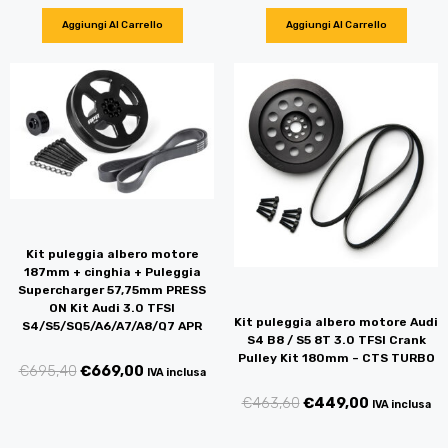
Aggiungi Al Carrello
Aggiungi Al Carrello
Kit puleggia albero motore
187mm + cinghia + Puleggia
Supercharger 57,75mm PRESS
ON Kit Audi 3.0 TFSI
Kit puleggia albero motore Audi
S4/S5/SQ5/A6/A7/A8/Q7 APR
S4 B8 / S5 8T 3.0 TFSI Crank
Pulley Kit 180mm – CTS TURBO
€
695,40
€
669,00
IVA inclusa
€
463,60
€
449,00
IVA inclusa