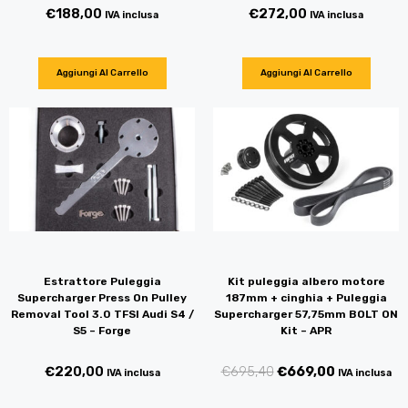
€
188,00
€
272,00
IVA inclusa
IVA inclusa
Aggiungi Al Carrello
Aggiungi Al Carrello
Estrattore Puleggia
Kit puleggia albero motore
Supercharger Press On Pulley
187mm + cinghia + Puleggia
Removal Tool 3.0 TFSI Audi S4 /
Supercharger 57,75mm BOLT ON
S5 – Forge
Kit – APR
€
220,00
€
695,40
€
669,00
IVA inclusa
IVA inclusa