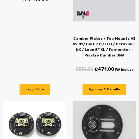
MTS TECHNIK
Camber Plates / Top Mounts A3
8V 8Y/ Golf 7 8 / GTI / Octavia5E
NX / Leon 5F KL / Formentor –
Piastre Camber DNA
€
536,80
€
471,00
IVA inclusa
Leggi Tutto
Aggiungi Al Carrello