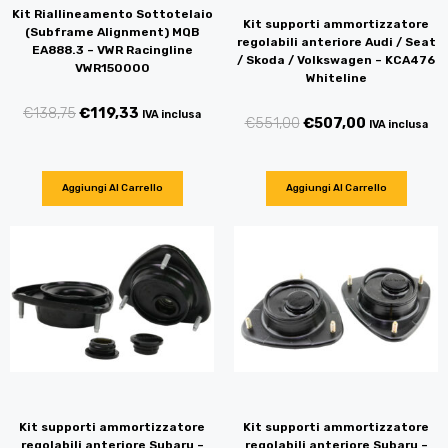
Kit Riallineamento Sottotelaio
Kit supporti ammortizzatore
(Subframe Alignment) MQB
regolabili anteriore Audi / Seat
EA888.3 – VWR Racingline
/ Skoda / Volkswagen – KCA476
VWR150000
Whiteline
€
138,75
€
119,33
IVA inclusa
€
551,00
€
507,00
IVA inclusa
Aggiungi Al Carrello
Aggiungi Al Carrello
Kit supporti ammortizzatore
Kit supporti ammortizzatore
regolabili anteriore Subaru –
regolabili anteriore Subaru –