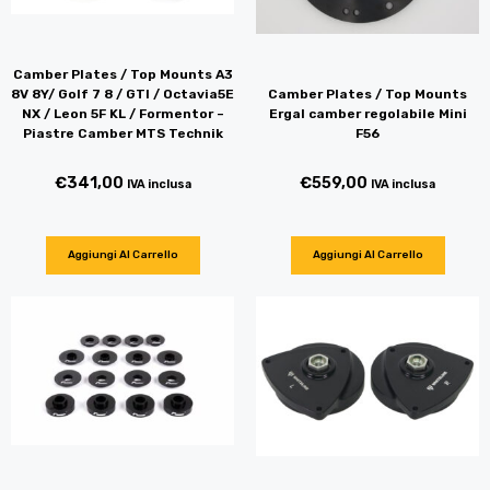
Camber Plates / Top Mounts A3
Camber Plates / Top Mounts
8V 8Y/ Golf 7 8 / GTI / Octavia5E
Ergal camber regolabile Mini
NX / Leon 5F KL / Formentor –
F56
Piastre Camber MTS Technik
€
559,00
€
341,00
IVA inclusa
IVA inclusa
Aggiungi Al Carrello
Aggiungi Al Carrello