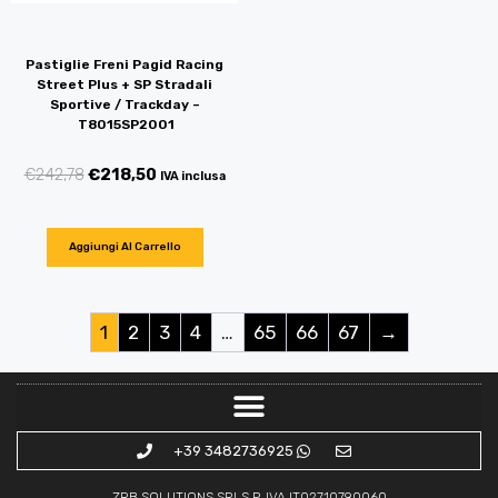
Pastiglie Freni Pagid Racing
Street Plus + SP Stradali
Sportive / Trackday –
T8015SP2001
€
242,78
€
218,50
IVA inclusa
Aggiungi Al Carrello
1
2
3
4
…
65
66
67
→
+39 3482736925
ZRB SOLUTIONS SRLS P. IVA IT02710790060