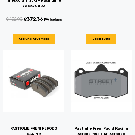
(mescola Track) – Racingline
VWR670003
€
432,98
€
372,36
IVA inclusa
Aggiungi Al Carrello
Leggi Tutto
PASTIGLIE FRENI FERODO
Pastiglie Freni Pagid Racing
RACING
Street Plus + SP Stradali