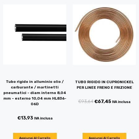
Tubo rigido in alluminio olio /
TUBO RIGIDO IN CUPRONICKEL
carburante / martinetti
PER LINEE FRENO E FRIZIONE
pneumatici – diam interno 8,04
mm – esterno 10,04 mm HL836-
€
93,64
€
67,45
IVA inclusa
06D
€
13,93
IVA inclusa
Aggiungi Al Carrello
Aggiungi Al Carrello