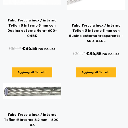
Tubo Treccia inox / interno
Tubo Treccia inox / interno
Teflon Ø interno 5 mm con
Teflon Ø interno 5 mm con
Guaina esterna Nera- 600-
Guaina esterna trasparente –
04BK
600-04CL
€
52,21
€
36,55
IVA inclusa
€
52,21
€
36,55
IVA inclusa
Aggiungi Al Carrello
Aggiungi Al Carrello
Tubo Treccia inox / interno
Teflon Ø interno 8,2 mm – 600-
06