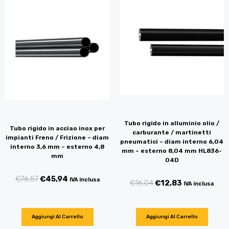
Tubo rigido in alluminio olio /
Tubo rigido in acciao inox per
carburante / martinetti
impianti Freno / Frizione – diam
pneumatici – diam interno 6,04
interno 3,6 mm – esterno 4,8
mm – esterno 8,04 mm HL836-
mm
04D
€
76,57
€
45,94
IVA inclusa
€
16,04
€
12,83
IVA inclusa
Aggiungi Al Carrello
Aggiungi Al Carrello