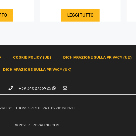
TTO
LEGGI TUTTO
O
COOKIE POLICY (UE)
DICHIARAZIONE SULLA PRIVACY (UE)
DICHIARAZIONE SULLA PRIVACY (UK)
+39 3482736925
ZRB SOLUTIONS SRLS P. IVA IT02710790060
© 2025
ZERBRACING.COM