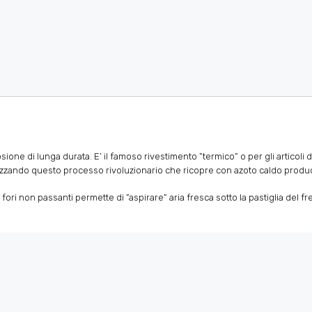
one di lunga durata. E’ il famoso rivestimento ”termico” o per gli articoli di 
zzando questo processo rivoluzionario che ricopre con azoto caldo produc
ori non passanti permette di ”aspirare” aria fresca sotto la pastiglia del f