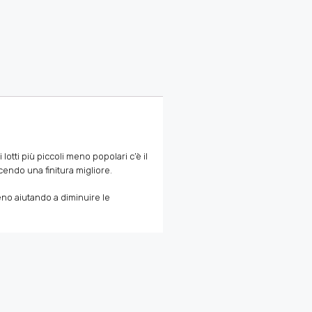
lotti più piccoli meno popolari c’è il
endo una finitura migliore.
reno aiutando a diminuire le