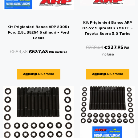
Kit Prigionieri Banco ARP
Kit Prigionieri Banco ARP 2005+
87-92 Supra MK3 7MGTE –
Ford 2.5L B5254 5 cilindri – Ford
Toyota Supra 3.0 Turbo
Focus
€
258,64
€
237,95
IVA
€
584,38
€
537,63
IVA inclusa
inclusa
Aggiungi Al Carrello
Aggiungi Al Carrello