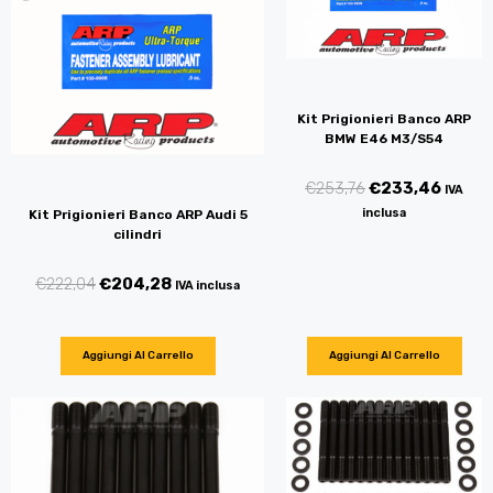
Kit Prigionieri Banco ARP
BMW E46 M3/S54
€
253,76
€
233,46
IVA
inclusa
Kit Prigionieri Banco ARP Audi 5
cilindri
€
222,04
€
204,28
IVA inclusa
Aggiungi Al Carrello
Aggiungi Al Carrello