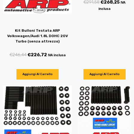
€
291,58
€
268,25
IVA
inclusa
Kit Bulloni Testata ARP
Volkswagen/Audi 1.8L DOHC 20V
Turbo (senza attrezzo)
€
246,44
€
226,72
IVA inclusa
Aggiungi Al Carrello
Aggiungi Al Carrello