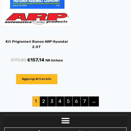
Kit Prigionieri Banco ARP Hyundai
2.0T
€
170,80
€
157,14
IVA inclusa
Aggiungi Al Carrello
1
2
3
4
5
6
7
→