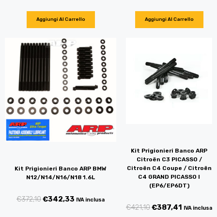
Aggiungi Al Carrello
Aggiungi Al Carrello
Kit Prigionieri Banco ARP
Citroën C3 PICASSO /
Citroën C4 Coupe / Citroën
Kit Prigionieri Banco ARP BMW
C4 GRAND PICASSO I
N12/N14/N16/N18 1.6L
(EP6/EP6DT)
€
372,10
€
342,33
IVA inclusa
€
421,10
€
387,41
IVA inclusa