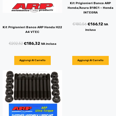
Kit Prigionieri Banco ARP
Honda/Acura B18C1 – Honda
INTEGRA
€
180,56
€
166,12
IVA
Kit Prigionieri Banco ARP Honda H22
inclusa
A4 VTEC
€
202,52
€
186,32
IVA inclusa
Aggiungi Al Carrello
Aggiungi Al Carrello