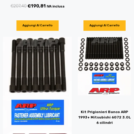
€
207,40
€
190,81
IVA inclusa
Aggiungi Al Carrello
Aggiungi Al Carrello
Kit Prigionieri Banco ARP
1993+ Mitsubishi 6G72 3.0L
6 cilindri