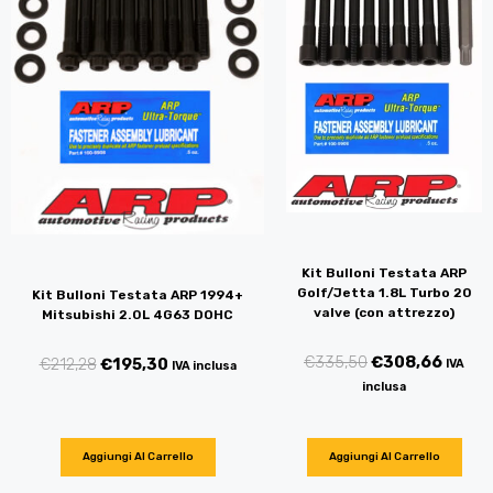
Kit Bulloni Testata ARP
Golf/Jetta 1.8L Turbo 20
Kit Bulloni Testata ARP 1994+
valve (con attrezzo)
Mitsubishi 2.0L 4G63 DOHC
€
335,50
€
308,66
€
212,28
€
195,30
IVA
IVA inclusa
inclusa
Aggiungi Al Carrello
Aggiungi Al Carrello