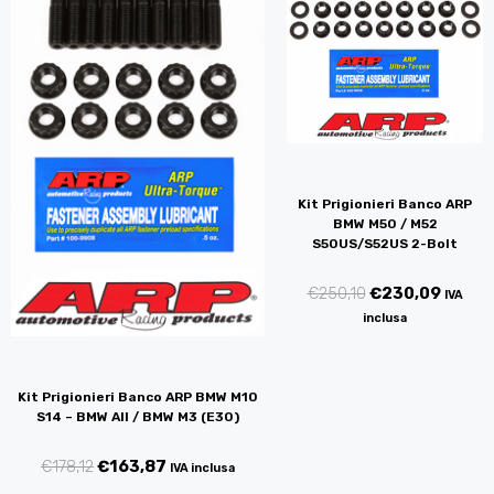
Kit Prigionieri Banco ARP
BMW M50 / M52
S50US/S52US 2-Bolt
€
250,10
€
230,09
IVA
inclusa
Kit Prigionieri Banco ARP BMW M10
S14 – BMW All / BMW M3 (E30)
€
178,12
€
163,87
IVA inclusa