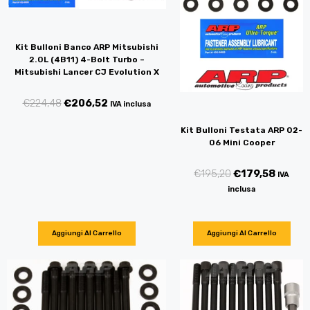
Kit Bulloni Banco ARP Mitsubishi
2.0L (4B11) 4-Bolt Turbo –
Mitsubishi Lancer CJ Evolution X
€
224,48
€
206,52
IVA inclusa
Kit Bulloni Testata ARP 02-
06 Mini Cooper
€
195,20
€
179,58
IVA
inclusa
Aggiungi Al Carrello
Aggiungi Al Carrello