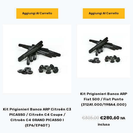
Aggiungi Al Carrello
Aggiungi Al Carrello
Kit Prigionieri Banco ARP
Fiat 500 / Fiat Punto
(312A1.000/198A4.000)
Kit Prigionieri Banco ARP Citroën C3
PICASSO / Citroën C4 Coupe /
€
305,00
€
280,60
IVA
Citroën C4 GRAND PICASSO I
inclusa
(EP6/EP6DT)