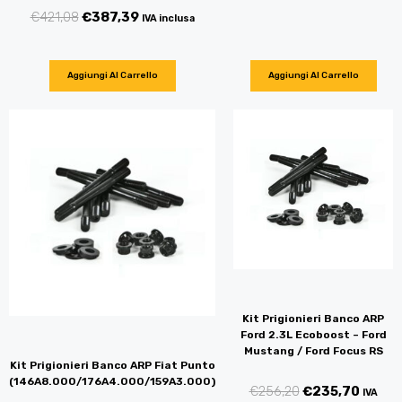
€
421,08
€
387,39
IVA inclusa
Aggiungi Al Carrello
Aggiungi Al Carrello
Kit Prigionieri Banco ARP
Ford 2.3L Ecoboost – Ford
Mustang / Ford Focus RS
Kit Prigionieri Banco ARP Fiat Punto
(146A8.000/176A4.000/159A3.000)
€
256,20
€
235,70
IVA