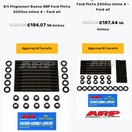
Ford Pinto 2300cc Inline 4 –
Kit Prigionieri Banco ARP Ford Pinto
Ford all
2000cc Inline 4 – Ford all
€
203,74
€
187,44
IVA
€
200,08
€
184,07
IVA inclusa
inclusa
Aggiungi Al Carrello
Aggiungi Al Carrello