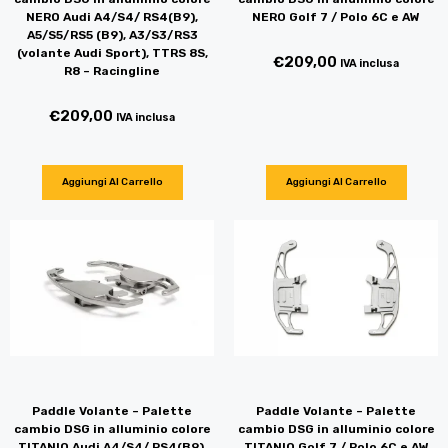
NERO Audi A4/S4/ RS4(B9),
NERO Golf 7 / Polo 6C e AW
A5/S5/RS5 (B9), A3/S3/RS3
(volante Audi Sport), TTRS 8S,
€
209,00
IVA inclusa
R8 – Racingline
€
209,00
IVA inclusa
Aggiungi Al Carrello
Aggiungi Al Carrello
Paddle Volante – Palette
Paddle Volante – Palette
cambio DSG in alluminio colore
cambio DSG in alluminio colore
TITANIO Audi A4/S4/ RS4(B9),
TITANIO Golf 7 / Polo 6C e AW