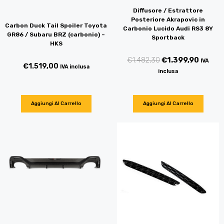
Diffusore / Estrattore
Posteriore Akrapovic in
Carbon Duck Tail Spoiler Toyota
Carbonio Lucido Audi RS3 8Y
GR86 / Subaru BRZ (carbonio) –
Sportback
HKS
€
1.482,30
€
1.399,90
IVA
€
1.519,00
IVA inclusa
inclusa
Aggiungi Al Carrello
Aggiungi Al Carrello