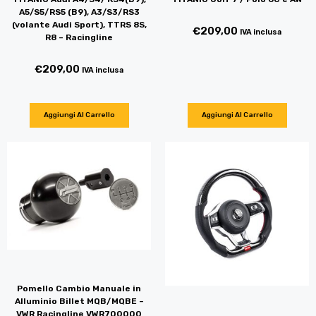
A5/S5/RS5 (B9), A3/S3/RS3
(volante Audi Sport), TTRS 8S,
€
209,00
IVA inclusa
R8 – Racingline
€
209,00
IVA inclusa
Aggiungi Al Carrello
Aggiungi Al Carrello
Pomello Cambio Manuale in
Alluminio Billet MQB/MQBE –
VWR Racingline VWR700000