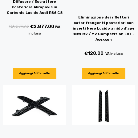
Diffusore / Estrattore
Posteriore Akrapovic in
Carbonio Lucido Audi RS6 C8
Eliminazione dei riflettori
catarifrangenti posteriori con
€
3.079,62
€
2.877,00
IVA
inserti Nero Lucido a nido d’ape
inclusa
BMW M2 / M2 Competition F87 –
Acexxon
€
128,00
IVA inclusa
Aggiungi Al Carrello
Aggiungi Al Carrello