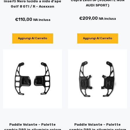
inserti Nero lucido a nido d’ape
AUDI SPORT)
Golf 8 GTI / R – Acexxon
€
209,00
IVA inclusa
€
110,00
IVA inclusa
Aggiungi Al Carrello
Aggiungi Al Carrello
Paddle Volante – Palette
Paddle Volante – Palette
cambio DSG in alluminio colore
cambio DSG in alluminio colore