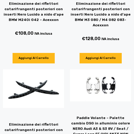
Eliminazione dei riflettori
Eliminazione dei riflettori
catarifrangenti posteriori con
catarifrangenti posteriori con
inserti Nero Lucido a nido d’ape
inserti Nero Lucido a nido d’ape
BMW M240i G42 – Acexxon
BMW M3 G80 / M4 G82 G83-
Acexxon
€
108,00
IVA inclusa
€
128,00
IVA inclusa
Aggiungi Al Carrello
Aggiungi Al Carrello
Paddle Volante – Palette
cambio DSG in alluminio colore
Eliminazione dei riflettori
NERO Audi A3 & S3 8V / Seat /
catarifrangenti posteriori con
Cupra Leon 5F (VOLANTE NON