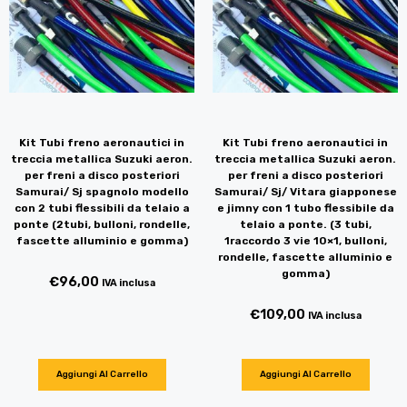
Kit Tubi freno aeronautici in
Kit Tubi freno aeronautici in
treccia metallica Suzuki aeron.
treccia metallica Suzuki aeron.
per freni a disco posteriori
per freni a disco posteriori
Samurai/ Sj spagnolo modello
Samurai/ Sj/ Vitara giapponese
con 2 tubi flessibili da telaio a
e jimny con 1 tubo flessibile da
ponte (2tubi, bulloni, rondelle,
telaio a ponte. (3 tubi,
fascette alluminio e gomma)
1raccordo 3 vie 10×1, bulloni,
rondelle, fascette alluminio e
gomma)
€
96,00
IVA inclusa
€
109,00
IVA inclusa
Aggiungi Al Carrello
Aggiungi Al Carrello