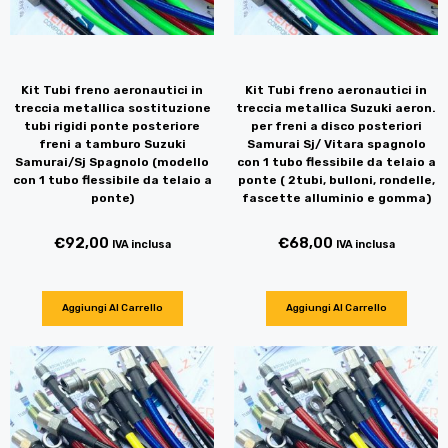
Kit Tubi freno aeronautici in
Kit Tubi freno aeronautici in
treccia metallica sostituzione
treccia metallica Suzuki aeron.
tubi rigidi ponte posteriore
per freni a disco posteriori
freni a tamburo Suzuki
Samurai Sj/ Vitara spagnolo
Samurai/Sj Spagnolo (modello
con 1 tubo flessibile da telaio a
con 1 tubo flessibile da telaio a
ponte ( 2tubi, bulloni, rondelle,
ponte)
fascette alluminio e gomma)
€
92,00
€
68,00
IVA inclusa
IVA inclusa
Aggiungi Al Carrello
Aggiungi Al Carrello