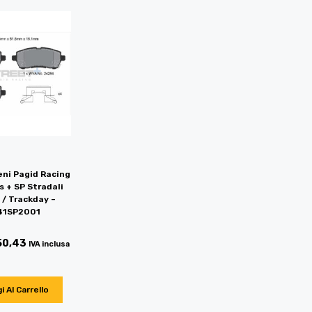
eni Pagid Racing
s + SP Stradali
 / Trackday –
1SP2001
50,43
IVA inclusa
i Al Carrello