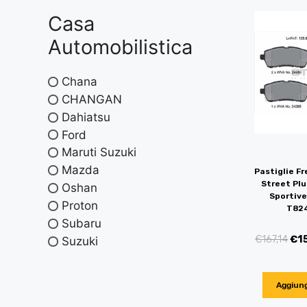
Casa
Automobilistica
Chana
CHANGAN
Dahiatsu
Ford
Maruti Suzuki
Mazda
Pastiglie Fr
Street Plu
Oshan
Sportive
Proton
T824
Subaru
€
167,14
€
1
Suzuki
Aggiung