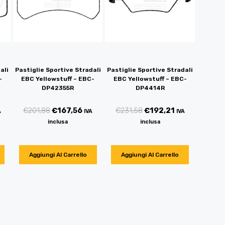
ali
Pastiglie Sportive Stradali
Pastiglie Sportive Stradali
-
EBC Yellowstuff – EBC-
EBC Yellowstuff – EBC-
DP42355R
DP4414R
€
201,88
€
167,56
€
231,58
€
192,21
A
IVA
IVA
inclusa
inclusa
Aggiungi Al Carrello
Aggiungi Al Carrello