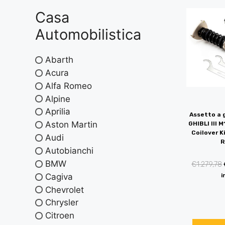
Casa
Automobilistica
Abarth
Acura
Alfa Romeo
Alpine
Aprilia
Assetto a 
Aston Martin
GHIBLI III 
Coilover K
Audi
R
Autobianchi
BMW
€
1.279,78
Cagiva
i
Chevrolet
Chrysler
Citroen