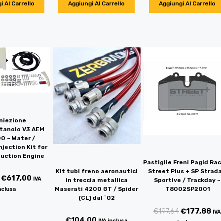
i Al Carrello
Aggiungi Al Carrello
Aggiungi Al Carrello
iniezione
tanolo V3 AEM
0 – Water /
jection Kit for
duction Engine
Pastiglie Freni Pagid Ra
Kit tubi freno aeronautici
Street Plus + SP Strada
€
617,00
IVA
in treccia metallica
Sportive / Trackday –
Maserati 4200 GT / Spider
T8002SP2001
nclusa
(CL) dal `02
€
197,64
€
177,88
IVA
€
104,00
IVA inclusa