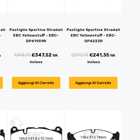
ali
Pastiglie Sportive Stradali
Pastiglie Sportive Stradali
-
EBC Yellowstuff – EBC-
EBC Yellowstuff – EBC-
DP41939R
DP4223R
€
418,70
€
347,52
€
290,78
€
241,35
A
IVA
IVA
inclusa
inclusa
Aggiungi Al Carrello
Aggiungi Al Carrello