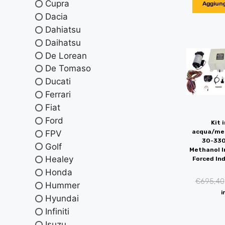
Cupra
Aggiung
Dacia
Dahiatsu
Daihatsu
De Lorean
De Tomaso
Ducati
Ferrari
Fiat
Ford
Kit 
acqua/me
FPV
30-330
Golf
Methanol In
Healey
Forced In
Honda
€
695,40
Hummer
i
Hyundai
Infiniti
Isuzu