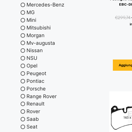
Mercedes-Benz
EBC-D
MG
€
299,74
Mini
i
Mitsubishi
Morgan
Mv-augusta
Nissan
NSU
Opel
Aggiung
Peugeot
Pontiac
Porsche
Range Rover
Renault
Rover
Saab
Seat