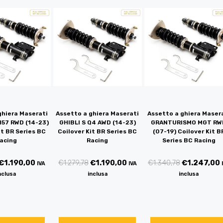
ghiera Maserati
Assetto a ghiera Maserati
Assetto a ghiera Maser
M157 RWD (14-23)
GHIBLI S Q4 AWD (14-23)
GRANTURISMO MGT RW
it BR Series BC
Coilover Kit BR Series BC
(07-19) Coilover Kit B
acing
Racing
Series BC Racing
€
1.190,00
€
1.279,78
€
1.190,00
€
1.340,78
€
1.247,00
IVA
IVA
nclusa
inclusa
inclusa