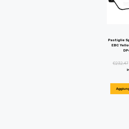
Pastiglie S
EBC Yello
DP
€
232,47
i
Aggiung