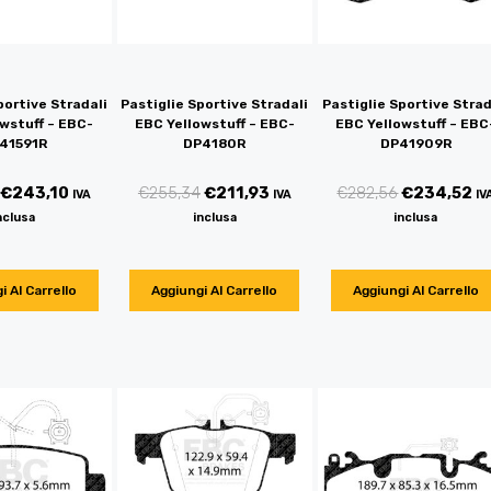
portive Stradali
Pastiglie Sportive Stradali
Pastiglie Sportive Strad
wstuff – EBC-
EBC Yellowstuff – EBC-
EBC Yellowstuff – EBC
41591R
DP4180R
DP41909R
€
243,10
€
255,34
€
211,93
€
282,56
€
234,52
IVA
IVA
IV
nclusa
inclusa
inclusa
i Al Carrello
Aggiungi Al Carrello
Aggiungi Al Carrello