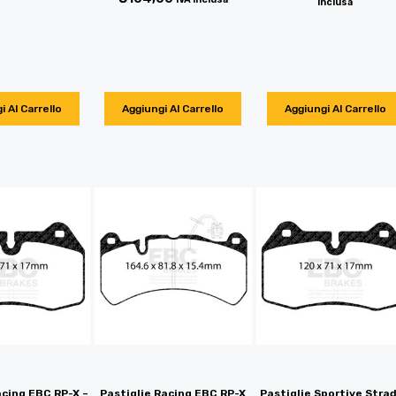
inclusa
i Al Carrello
Aggiungi Al Carrello
Aggiungi Al Carrello
acing EBC RP-X –
Pastiglie Racing EBC RP-X
Pastiglie Sportive Strad