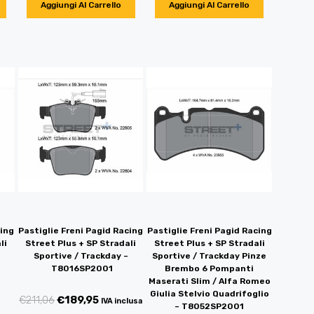
Aggiungi Al Carrello
Aggiungi Al Carrello
cing
Pastiglie Freni Pagid Racing
Pastiglie Freni Pagid Racing
li
Street Plus + SP Stradali
Street Plus + SP Stradali
Sportive / Trackday –
Sportive / Trackday Pinze
T8016SP2001
Brembo 6 Pompanti
Maserati Slim / Alfa Romeo
Giulia Stelvio Quadrifoglio
€
211,06
€
189,95
IVA inclusa
– T8052SP2001