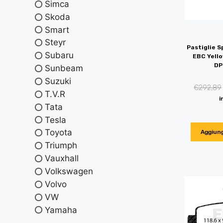
Simca
Skoda
Smart
Steyr
Pastiglie S
Subaru
EBC Yello
DP
Sunbeam
Suzuki
€
292,89
T.V.R
i
Tata
Tesla
Toyota
Aggiung
Triumph
Vauxhall
Volkswagen
Volvo
VW
Yamaha