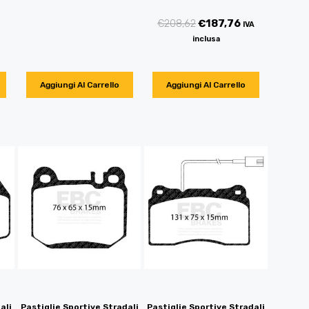
€
208,62
€
187,76
IVA
inclusa
Aggiungi Al Carrello
Aggiungi Al Carrello
ali
Pastiglie Sportive Stradali
Pastiglie Sportive Stradali