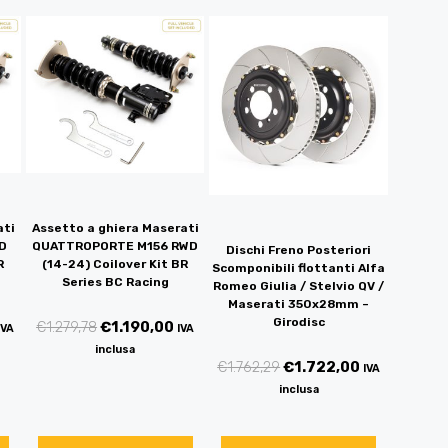
ati
Assetto a ghiera Maserati
D
QUATTROPORTE M156 RWD
Dischi Freno Posteriori
R
(14-24) Coilover Kit BR
Scomponibili flottanti Alfa
Series BC Racing
Romeo Giulia / Stelvio QV /
Maserati 350x28mm –
Girodisc
€
1.279,78
€
1.190,00
IVA
IVA
inclusa
€
1.762,29
€
1.722,00
IVA
inclusa