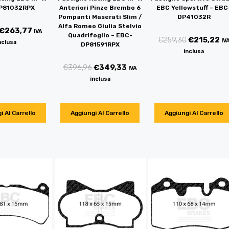
P81032RPX
Anteriori Pinze Brembo 6
EBC Yellowstuff – EBC
Pompanti Maserati Slim /
DP41032R
Alfa Romeo Giulia Stelvio
€
263,77
IVA
Quadrifoglio – EBC-
€
259,30
€
215,22
IV
nclusa
DP81591RPX
inclusa
€
396,96
€
349,33
IVA
inclusa
i Al Carrello
Aggiungi Al Carrello
Aggiungi Al Carrello