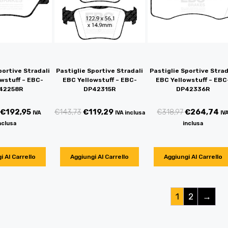
portive Stradali
Pastiglie Sportive Stradali
Pastiglie Sportive Strad
wstuff – EBC-
EBC Yellowstuff – EBC-
EBC Yellowstuff – EBC
42258R
DP42315R
DP42336R
€
192,95
€
143,73
€
119,29
€
318,97
€
264,74
IVA
IVA inclusa
IV
nclusa
inclusa
i Al Carrello
Aggiungi Al Carrello
Aggiungi Al Carrello
1
2
→