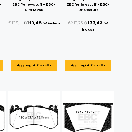
-
EBC Yellowstuff – EBC-
EBC Yellowstuff – EBC-
DP41395R
DP41540R
€
133,11
€
110,48
€
213,75
€
177,42
A
IVA inclusa
IVA
inclusa
Aggiungi Al Carrello
Aggiungi Al Carrello