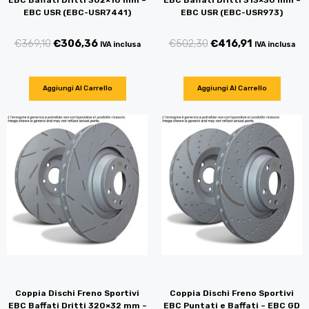
EBC Baffati Dritti 302×10 mm –
EBC Baffati Dritti 313×30 mm –
EBC USR (EBC-USR7441)
EBC USR (EBC-USR973)
€
369,10
€
306,36
€
502,30
€
416,91
IVA inclusa
IVA inclusa
Aggiungi Al Carrello
Aggiungi Al Carrello
Coppia Dischi Freno Sportivi
Coppia Dischi Freno Sportivi
EBC Baffati Dritti 320×32 mm –
EBC Puntati e Baffati – EBC GD