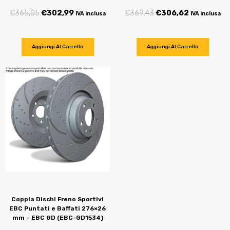
€
365,05
€
302,99
€
369,43
€
306,62
IVA inclusa
IVA inclusa
Aggiungi Al Carrello
Aggiungi Al Carrello
Coppia Dischi Freno Sportivi
EBC Puntati e Baffati 276×26
mm – EBC GD (EBC-GD1534)