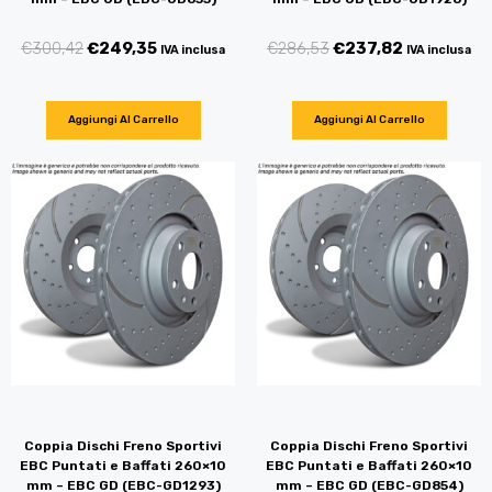
€
300,42
€
249,35
€
286,53
€
237,82
IVA inclusa
IVA inclusa
Aggiungi Al Carrello
Aggiungi Al Carrello
Coppia Dischi Freno Sportivi
Coppia Dischi Freno Sportivi
EBC Puntati e Baffati 260×10
EBC Puntati e Baffati 260×10
mm – EBC GD (EBC-GD1293)
mm – EBC GD (EBC-GD854)