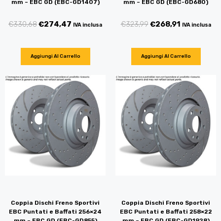
mm – EBC GD (EBC-GD1407)
mm – EBC GD (EBC-GD680)
€
330,68
€
274,47
€
323,99
€
268,91
IVA inclusa
IVA inclusa
Aggiungi Al Carrello
Aggiungi Al Carrello
Coppia Dischi Freno Sportivi
Coppia Dischi Freno Sportivi
EBC Puntati e Baffati 256×24
EBC Puntati e Baffati 258×22
mm – EBC GD (EBC-GD855)
mm – EBC GD (EBC-GD1928)