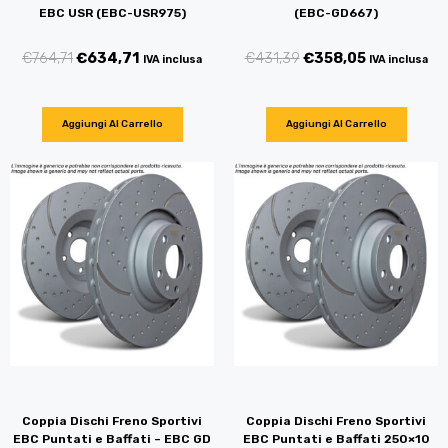
EBC USR (EBC-USR975)
(EBC-GD667)
€
764,71
€
634,71
€
431,39
€
358,05
IVA inclusa
IVA inclusa
Aggiungi Al Carrello
Aggiungi Al Carrello
Coppia Dischi Freno Sportivi
Coppia Dischi Freno Sportivi
EBC Puntati e Baffati – EBC GD
EBC Puntati e Baffati 250×10