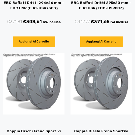
EBC Baffati Dritti 294×26 mm –
EBC Baffati Dritti 295×20 mm –
EBC USR (EBC-USR7380)
EBC USR (EBC-USR887)
€
371,81
€
308,61
€
447,77
€
371,65
IVA inclusa
IVA inclusa
Aggiungi Al Carrello
Aggiungi Al Carrello
Coppia Dischi Freno Sportivi
Coppia Dischi Freno Sportivi