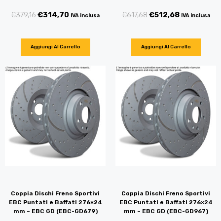
€
379,16
€
314,70
€
617,68
€
512,68
IVA inclusa
IVA inclusa
Aggiungi Al Carrello
Aggiungi Al Carrello
Coppia Dischi Freno Sportivi
Coppia Dischi Freno Sportivi
EBC Puntati e Baffati 276×24
EBC Puntati e Baffati 276×24
mm – EBC GD (EBC-GD679)
mm – EBC GD (EBC-GD967)