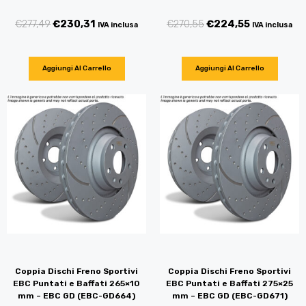
€
277,49
€
230,31
€
270,55
€
224,55
IVA inclusa
IVA inclusa
Aggiungi Al Carrello
Aggiungi Al Carrello
Coppia Dischi Freno Sportivi
Coppia Dischi Freno Sportivi
EBC Puntati e Baffati 265×10
EBC Puntati e Baffati 275×25
mm – EBC GD (EBC-GD664)
mm – EBC GD (EBC-GD671)