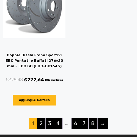
Coppia Dischi Freno Sportivi
EBC Puntati e Baffati 276×20
mm – EBC GD (EBC-GD1643)
€
328,48
€
272,64
IVA inclusa
Aggiungi Al Carrello
1
2
3
4
…
6
7
8
→