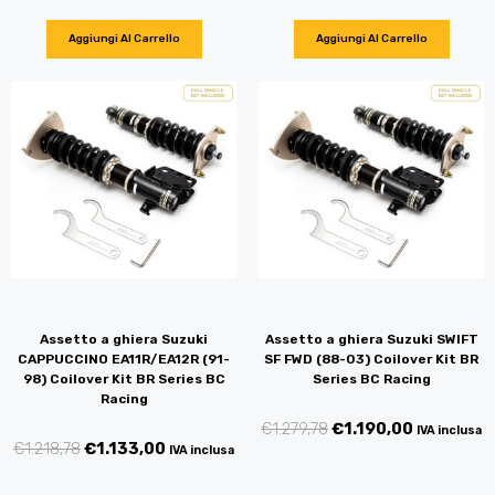
Aggiungi Al Carrello
Aggiungi Al Carrello
Assetto a ghiera Suzuki
Assetto a ghiera Suzuki SWIFT
CAPPUCCINO EA11R/EA12R (91-
SF FWD (88-03) Coilover Kit BR
98) Coilover Kit BR Series BC
Series BC Racing
Racing
€
1.279,78
€
1.190,00
IVA inclusa
€
1.218,78
€
1.133,00
IVA inclusa