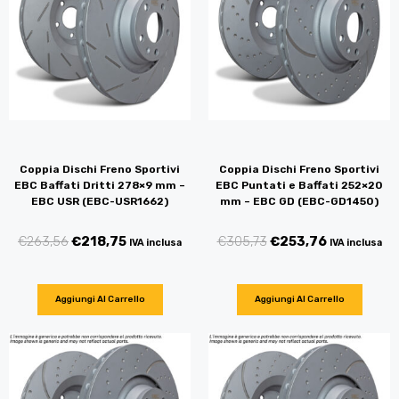
Coppia Dischi Freno Sportivi
Coppia Dischi Freno Sportivi
EBC Baffati Dritti 278×9 mm –
EBC Puntati e Baffati 252×20
EBC USR (EBC-USR1662)
mm – EBC GD (EBC-GD1450)
€
263,56
€
218,75
€
305,73
€
253,76
IVA inclusa
IVA inclusa
Aggiungi Al Carrello
Aggiungi Al Carrello