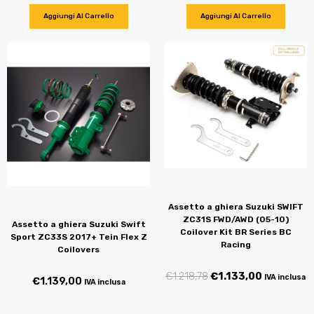
Aggiungi Al Carrello
Aggiungi Al Carrello
Assetto a ghiera Suzuki SWIFT
ZC31S FWD/AWD (05-10)
Assetto a ghiera Suzuki Swift
Coilover Kit BR Series BC
Sport ZC33S 2017+ Tein Flex Z
Racing
Coilovers
€
1.218,78
€
1.133,00
IVA inclusa
€
1.139,00
IVA inclusa