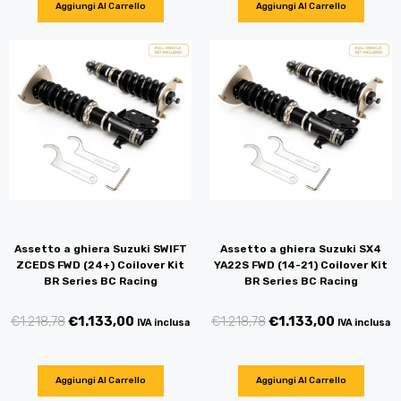
Aggiungi Al Carrello
Aggiungi Al Carrello
Assetto a ghiera Suzuki SWIFT
Assetto a ghiera Suzuki SX4
ZCEDS FWD (24+) Coilover Kit
YA22S FWD (14-21) Coilover Kit
BR Series BC Racing
BR Series BC Racing
€
1.218,78
€
1.133,00
€
1.218,78
€
1.133,00
IVA inclusa
IVA inclusa
Aggiungi Al Carrello
Aggiungi Al Carrello