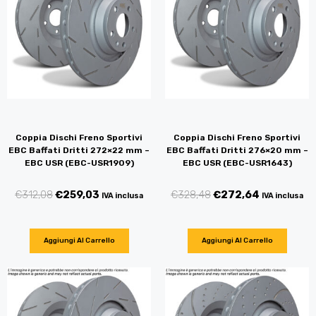
Coppia Dischi Freno Sportivi
Coppia Dischi Freno Sportivi
EBC Baffati Dritti 272×22 mm –
EBC Baffati Dritti 276×20 mm –
EBC USR (EBC-USR1909)
EBC USR (EBC-USR1643)
€
312,08
€
259,03
€
328,48
€
272,64
IVA inclusa
IVA inclusa
Aggiungi Al Carrello
Aggiungi Al Carrello