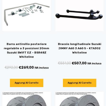
Barra antirollio posteriore
Braccio longitudinale Suzuki
regolabile a 3 posizioni 20mm
JIMNY A6G 3 A6G 5 – KTA302
Suzuki SWIFT EZ – BSR48Z
Whiteline
Whiteline
€
551,00
€
507,00
IVA inclusa
€
292,00
€
269,00
IVA inclusa
Aggiungi Al Carrello
Aggiungi Al Carrello