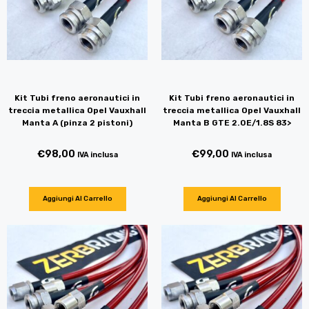
Kit Tubi freno aeronautici in
Kit Tubi freno aeronautici in
treccia metallica Opel Vauxhall
treccia metallica Opel Vauxhall
Manta A (pinza 2 pistoni)
Manta B GTE 2.0E/1.8S 83>
€
98,00
€
99,00
IVA inclusa
IVA inclusa
Aggiungi Al Carrello
Aggiungi Al Carrello