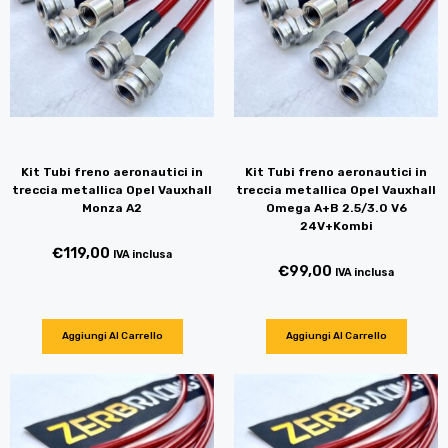
Kit Tubi freno aeronautici in
Kit Tubi freno aeronautici in
treccia metallica Opel Vauxhall
treccia metallica Opel Vauxhall
Monza A2
Omega A+B 2.5/3.0 V6
24V+Kombi
€
119,00
IVA inclusa
€
99,00
IVA inclusa
Aggiungi Al Carrello
Aggiungi Al Carrello