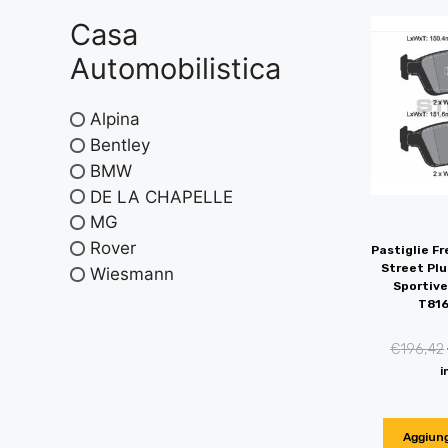
Casa
Automobilistica
Alpina
Bentley
BMW
DE LA CHAPELLE
MG
Rover
Pastiglie Fr
Street Plu
Wiesmann
Sportive
T81
€
196,42
i
Aggiung