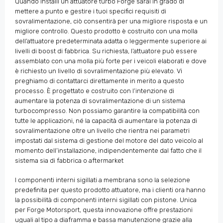
Quando installi un attuatore turbo Forge sarai in grado di
mettere a punto e gestire i tuoi specifici requisiti di
sovralimentazione, ciò consentirà per una migliore risposta e un
migliore controllo. Questo prodotto è costruito con una molla
dell’attuatore predeterminata adatta o leggermente superiore ai
livelli di boost di fabbrica. Su richiesta, l’attuatore può essere
assemblato con una molla più forte per i veicoli elaborati e dove
è richiesto un livello di sovralimentazione più elevato. Vi
preghiamo di contattarci direttamente in merito a questo
processo. È progettato e costruito con l’intenzione di
aumentare la potenza di sovralimentazione di un sistema
turbocompresso. Non possiamo garantire la compatibilità con
tutte le applicazioni, né la capacità di aumentare la potenza di
sovralimentazione oltre un livello che rientra nei parametri
impostati dal sistema di gestione del motore del dato veicolo al
momento dell’installazione, indipendentemente dal fatto che il
sistema sia di fabbrica o aftermarket
I componenti interni sigillati a membrana sono la selezione
predefinita per questo prodotto attuatore, ma i clienti ora hanno
la possibilità di componenti interni sigillati con pistone. Unica
per Forge Motorsport, questa innovazione offre prestazioni
uguali al tipo a diaframma e bassa manutenzione grazie alla