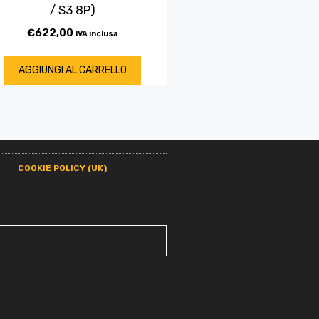
/ S3 8P)
€
622,00
IVA inclusa
AGGIUNGI AL CARRELLO
COOKIE POLICY (UK)