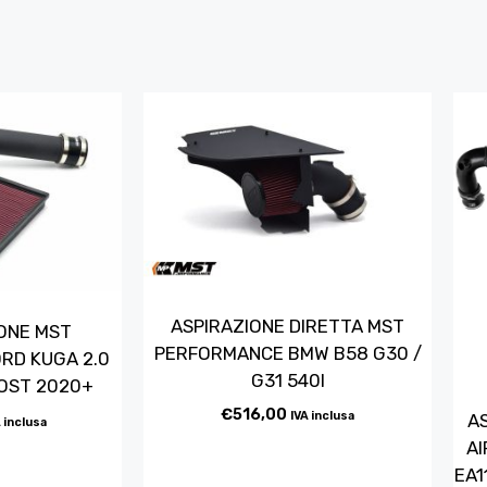
ASPIRAZIONE DIRETTA MST
IONE MST
PERFORMANCE BMW B58 G30 /
RD KUGA 2.0
G31 540I
OST 2020+
€
516,00
IVA inclusa
A
 inclusa
AI
EA1