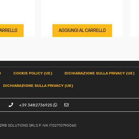
CARRELLO
AGGIUNGI AL CARRELLO
O
COOKIE POLICY (UE)
DICHIARAZIONE SULLA PRIVACY (UE)
DICHIARAZIONE SULLA PRIVACY (UK)
+39 3482736925
ZRB SOLUTIONS SRLS P. IVA IT02710790060