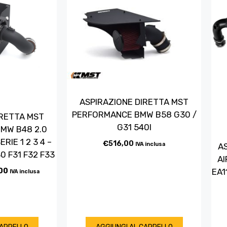
ASPIRAZIONE DIRETTA MST
PERFORMANCE BMW B58 G30 /
IRETTA MST
G31 540I
MW B48 2.0
RIE 1 2 3 4 –
€
516,00
IVA inclusa
A
30 F31 F32 F33
AI
00
EA1
IVA inclusa