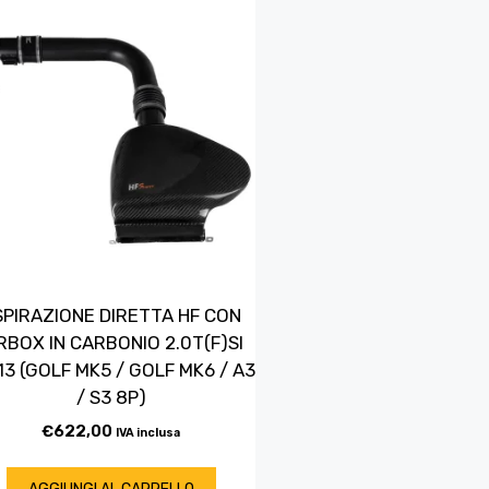
SPIRAZIONE DIRETTA HF CON
RBOX IN CARBONIO 2.0T(F)SI
13 (GOLF MK5 / GOLF MK6 / A3
/ S3 8P)
€
622,00
IVA inclusa