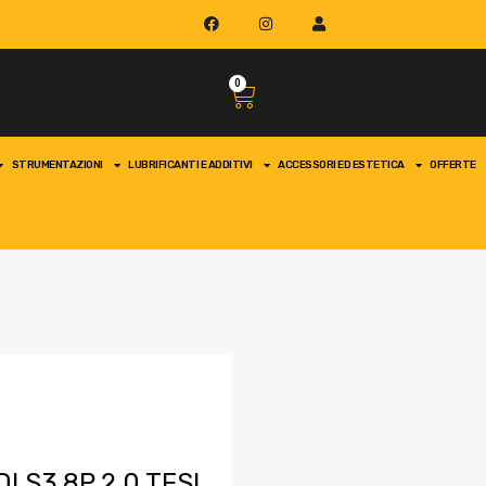
0
STRUMENTAZIONI
LUBRIFICANTI E ADDITIVI
ACCESSORI ED ESTETICA
OFFERTE
 S3 8P 2.0 TFSI