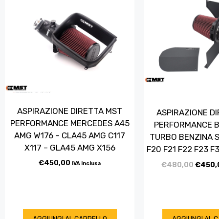
ASPIRAZIONE DIRETTA MST
ASPIRAZIONE D
PERFORMANCE MERCEDES A45
PERFORMANCE B
AMG W176 – CLA45 AMG C117
TURBO BENZINA SE
X117 – GLA45 AMG X156
F20 F21 F22 F23 F
€
450,00
€
480,00
€
450,
IVA inclusa