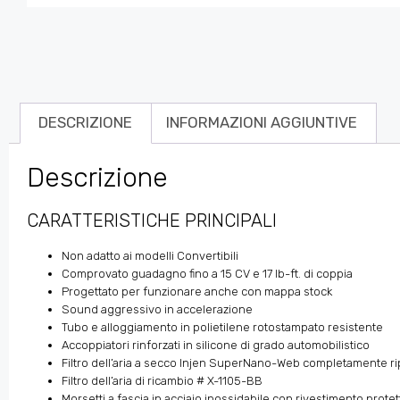
DESCRIZIONE
INFORMAZIONI AGGIUNTIVE
Descrizione
CARATTERISTICHE PRINCIPALI
Non adatto ai modelli Convertibili
Comprovato guadagno fino a 15 CV e 17 lb-ft. di coppia
Progettato per funzionare anche con mappa stock
Sound aggressivo in accelerazione
Tubo e alloggiamento in polietilene rotostampato resistente
Accoppiatori rinforzati in silicone di grado automobilistico
Filtro dell’aria a secco Injen SuperNano-Web completamente ri
Filtro dell’aria di ricambio # X-1105-BB
Morsetti a fascia in acciaio inossidabile con rivestimento protet