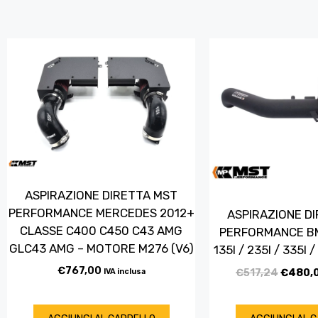
ASPIRAZIONE DIRETTA MST
PERFORMANCE MERCEDES 2012+
ASPIRAZIONE D
CLASSE C400 C450 C43 AMG
PERFORMANCE B
GLC43 AMG – MOTORE M276 (V6)
135I / 235I / 335I 
€
767,00
€
517,24
€
480,
IVA inclusa