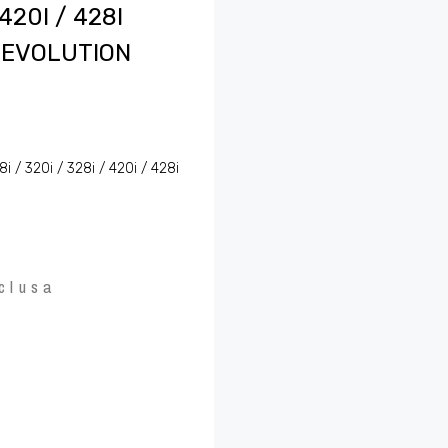
 420I / 428I
 EVOLUTION
8i / 320i / 328i / 420i / 428i
clusa