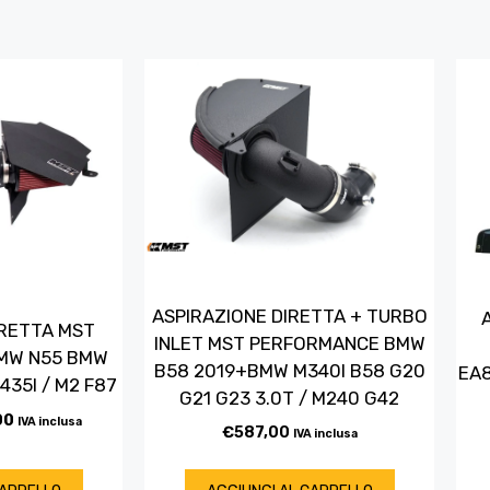
ASPIRAZIONE DIRETTA + TURBO
IRETTA MST
INLET MST PERFORMANCE BMW
MW N55 BMW
B58 2019+BMW M340I B58 G20
EA8
/ 435I / M2 F87
G21 G23 3.0T / M240 G42
00
IVA inclusa
€
587,00
IVA inclusa