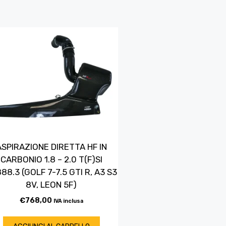
ASPIRAZIONE DIRETTA HF IN
CARBONIO 1.8 – 2.0 T(F)SI
88.3 (GOLF 7-7.5 GTI R, A3 S3
8V, LEON 5F)
€
768,00
IVA inclusa