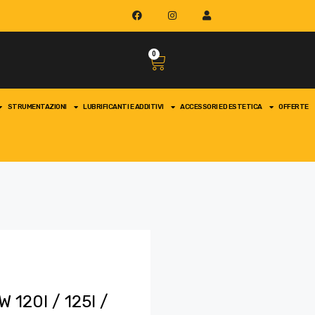
0
STRUMENTAZIONI
LUBRIFICANTI E ADDITIVI
ACCESSORI ED ESTETICA
OFFERTE
120I / 125I /