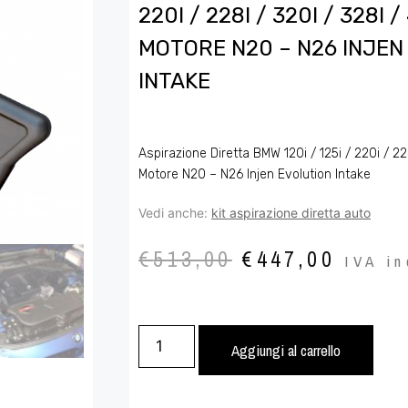
220I / 228I / 320I / 328I /
MOTORE N20 – N26 INJEN
INTAKE
Aspirazione Diretta BMW 120i / 125i / 220i / 22
Motore N20 – N26 Injen Evolution Intake
Vedi anche:
kit aspirazione diretta auto
€
513,00
€
447,00
IVA in
Aggiungi al carrello