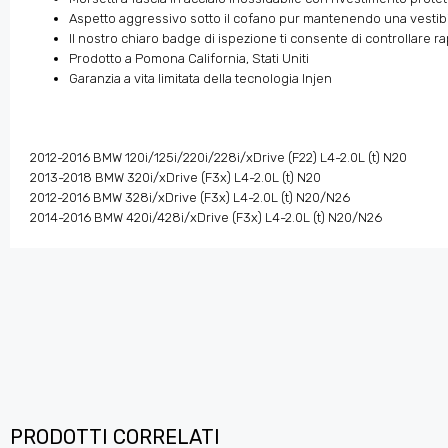
Aspetto aggressivo sotto il cofano pur mantenendo una vestibi
Il nostro chiaro badge di ispezione ti consente di controllare rapi
Prodotto a Pomona California, Stati Uniti
Garanzia a vita limitata della tecnologia Injen
2012-2016 BMW 120i/125i/220i/228i/xDrive (F22) L4-2.0L (t) N20
2013-2018 BMW 320i/xDrive (F3x) L4-2.0L (t) N20
2012-2016 BMW 328i/xDrive (F3x) L4-2.0L (t) N20/N26
2014-2016 BMW 420i/428i/xDrive (F3x) L4-2.0L (t) N20/N26
PRODOTTI CORRELATI