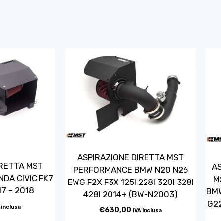
ASPIRAZIONE DIRETTA MST
IRETTA MST
AS
PERFORMANCE BMW N20 N26
DA CIVIC FK7
M
EWG F2X F3X 125I 228I 320I 328I
17 – 2018
BMW
428I 2014+ (BW-N2003)
G22
 inclusa
€
630,00
IVA inclusa