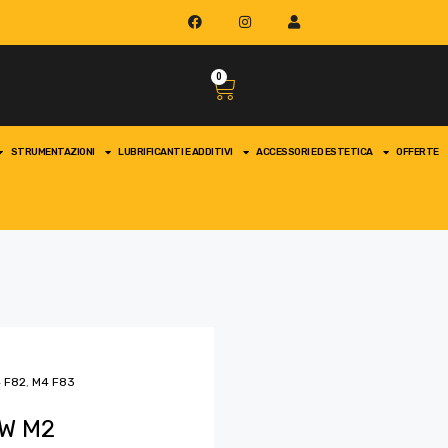
0
STRUMENTAZIONI
LUBRIFICANTI E ADDITIVI
ACCESSORI ED ESTETICA
OFFERTE
 F82
,
M4 F83
MW M2