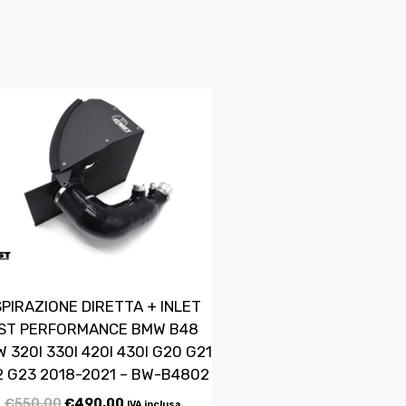
PIRAZIONE DIRETTA + INLET
ST PERFORMANCE BMW B48
 320I 330I 420I 430I G20 G21
 G23 2018-2021 – BW-B4802
€
550,00
€
490,00
IVA inclusa