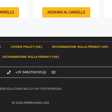
CARRELLO
AGGIUNGI AL CARRELLO
O
COOKIE POLICY (UE)
DICHIARAZIONE SULLA PRIVACY (UE)
DICHIARAZIONE SULLA PRIVACY (UK)
+39 3482736925
ZRB SOLUTIONS SRLS P. IVA IT02710790060
© 2025
ZERBRACING.COM