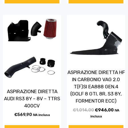
ASPIRAZIONE DIRETTA HF
IN CARBONIO VAG 2.0
T(F)SI EA888 GEN.4
ASPIRAZIONE DIRETTA
(GOLF 8 GTI, 8R, S3 8Y,
AUDI RS3 8Y – 8V – TTRS
FORMENTOR ECC)
400CV
€
1.014,00
€
946,00
IVA
€
569,90
IVA inclusa
inclusa