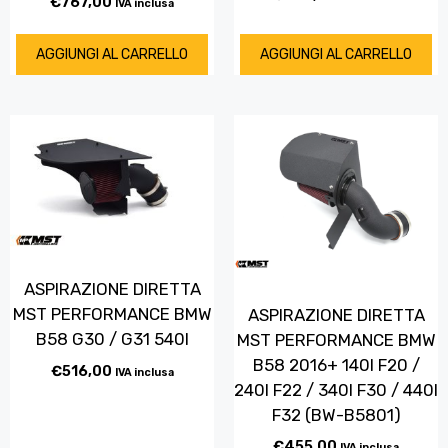
€
767,00
IVA inclusa
AGGIUNGI AL CARRELLO
AGGIUNGI AL CARRELLO
ASPIRAZIONE DIRETTA
MST PERFORMANCE BMW
ASPIRAZIONE DIRETTA
B58 G30 / G31 540I
MST PERFORMANCE BMW
B58 2016+ 140I F20 /
€
516,00
IVA inclusa
240I F22 / 340I F30 / 440I
F32 (BW-B5801)
€
455,00
IVA inclusa