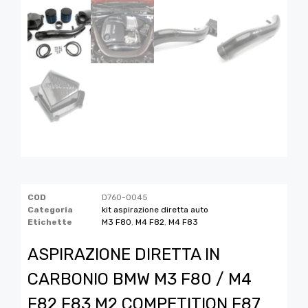
COD
D760-0045
Categoria
kit aspirazione diretta auto
Etichette
M3 F80
,
M4 F82
,
M4 F83
ASPIRAZIONE DIRETTA IN
CARBONIO BMW M3 F80 / M4
F82 F83 M2 COMPETITION F87