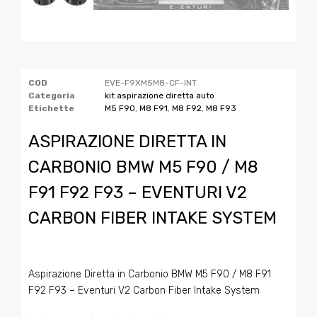
COD
EVE-F9XM5M8-CF-INT
Categoria
kit aspirazione diretta auto
Etichette
M5 F90
,
M8 F91
,
M8 F92
,
M8 F93
ASPIRAZIONE DIRETTA IN
CARBONIO BMW M5 F90 / M8
F91 F92 F93 – EVENTURI V2
CARBON FIBER INTAKE SYSTEM
Aspirazione Diretta in Carbonio BMW M5 F90 / M8 F91
F92 F93 – Eventuri V2 Carbon Fiber Intake System