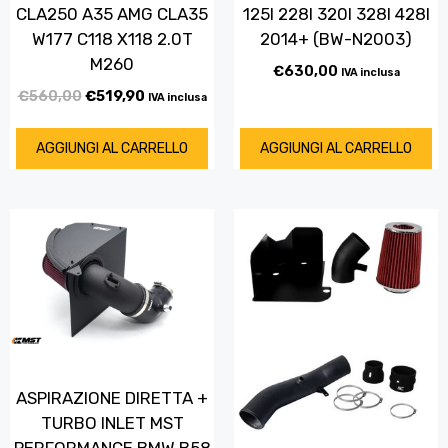
CLA250 A35 AMG CLA35
125I 228I 320I 328I 428I
W177 C118 X118 2.0T
2014+ (BW-N2003)
M260
€
630,00
IVA inclusa
€
560,00
€
519,90
IVA inclusa
AGGIUNGI AL CARRELLO
AGGIUNGI AL CARRELLO
ASPIRAZIONE DIRETTA +
TURBO INLET MST
PERFORMANCE BMW B58