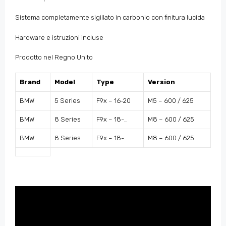
Sistema completamente sigillato in carbonio con finitura lucida
Hardware e istruzioni incluse
Prodotto nel Regno Unito
Brand
Model
Type
Version
BMW
5 Series
F9x – 16-20
M5 – 600 / 625
BMW
8 Series
F9x – 18-…
M8 – 600 / 625
BMW
8 Series
F9x – 18-…
M8 – 600 / 625