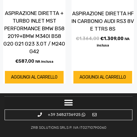
ASPIRAZIONE DIRETTA +
ASPIRAZIONE DIRETTA HF
TURBO INLET MST
IN CARBONIO AUDI RS3 8V
PERFORMANCE BMW B58
E TTRS 8S
2019+BMW M340I B58
€
1.364,00
€
1.309,00
IVA
G20 G21 G23 3.0T / M240
inclusa
G42
€
587,00
IVA inclusa
AGGIUNGI AL CARRELLO
AGGIUNGI AL CARRELLO
+39 3482736925
ZRB SOLUTIONS SRLS P. IVA IT02710790060