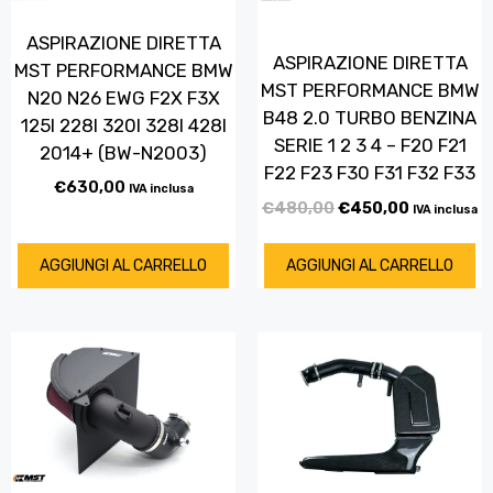
ASPIRAZIONE DIRETTA
ASPIRAZIONE DIRETTA
MST PERFORMANCE BMW
MST PERFORMANCE BMW
N20 N26 EWG F2X F3X
B48 2.0 TURBO BENZINA
125I 228I 320I 328I 428I
SERIE 1 2 3 4 – F20 F21
2014+ (BW-N2003)
F22 F23 F30 F31 F32 F33
€
630,00
IVA inclusa
€
480,00
€
450,00
IVA inclusa
AGGIUNGI AL CARRELLO
AGGIUNGI AL CARRELLO