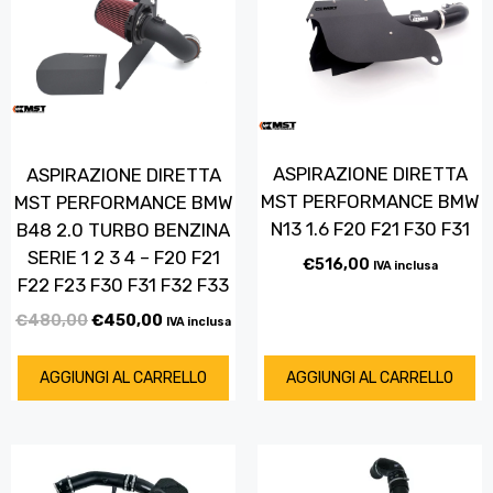
ASPIRAZIONE DIRETTA
ASPIRAZIONE DIRETTA
MST PERFORMANCE BMW
MST PERFORMANCE BMW
N13 1.6 F20 F21 F30 F31
B48 2.0 TURBO BENZINA
SERIE 1 2 3 4 – F20 F21
€
516,00
IVA inclusa
F22 F23 F30 F31 F32 F33
€
480,00
€
450,00
IVA inclusa
AGGIUNGI AL CARRELLO
AGGIUNGI AL CARRELLO