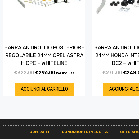
BARRA ANTIROLLIO POSTERIORE
BARRA ANTIROLLI
REGOLABILE 24MM OPEL ASTRA
24MM HONDA INT
H OPC – WHITELINE
DC2 – WHI
€
322,00
€
296,00
€
270,00
€
248,
IVA inclusa
AGGIUNGI AL CARRELLO
AGGIUNGI AL 
CONTATTI
CONDIZIONI DI VENDITA
CHI SIAM