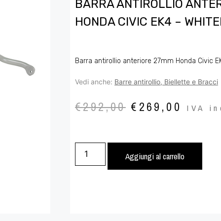
BARRA ANTIROLLIO ANTE
HONDA CIVIC EK4 – WHITE
Barra antirollio anteriore 27mm Honda Civic E
Vedi anche:
Barre antirollio, Biellette e Bracci
€
292,00
€
269,00
IVA in
Aggiungi al carrello