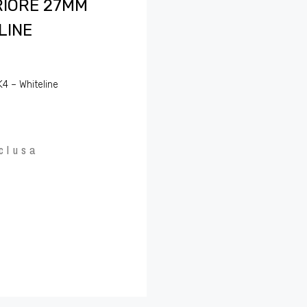
RIORE 27MM
LINE
K4 – Whiteline
clusa