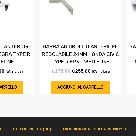
O ANTERIORE
BARRA ANTIROLLIO ANTERIORE
BA
EGRA TYPE R
REGOLABILE 24MM HONDA CIVIC
TELINE
TYPE R EP3 – WHITELINE
00
€
278,00
€
255,00
IVA inclusa
IVA inclusa
CARRELLO
AGGIUNGI AL CARRELLO
O
COOKIE POLICY (UE)
DICHIARAZIONE SULLA PRIVACY (UE)