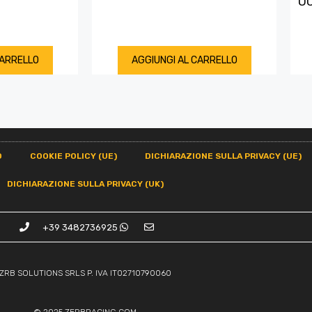
OC
CARRELLO
AGGIUNGI AL CARRELLO
O
COOKIE POLICY (UE)
DICHIARAZIONE SULLA PRIVACY (UE)
DICHIARAZIONE SULLA PRIVACY (UK)
+39 3482736925
ZRB SOLUTIONS SRLS P. IVA IT02710790060
© 2025
ZERBRACING.COM