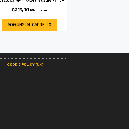
TAVIA 5E – VWR RACINGLINE
€
319,00
IVA inclusa
AGGIUNGI AL CARRELLO
COOKIE POLICY (UK)