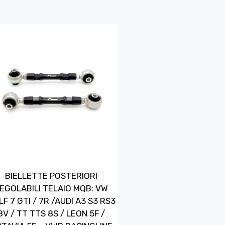
BIELLETTE POSTERIORI
EGOLABILI TELAIO MQB: VW
F 7 GTI / 7R /AUDI A3 S3 RS3
8V / TT TTS 8S / LEON 5F /