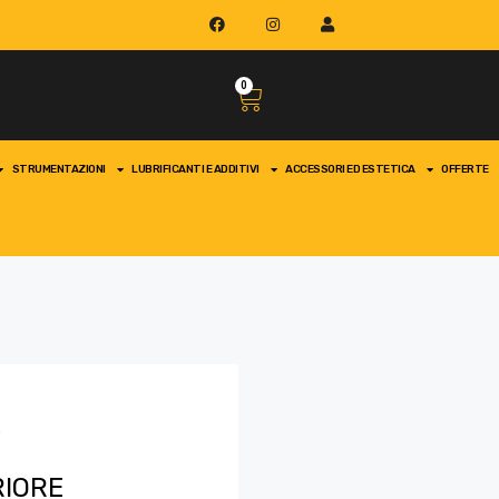
0
STRUMENTAZIONI
LUBRIFICANTI E ADDITIVI
ACCESSORI ED ESTETICA
OFFERTE
i
RIORE