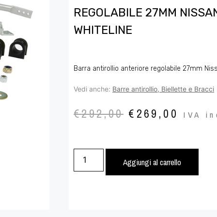
REGOLABILE 27MM NISSAN
WHITELINE
Barra antirollio anteriore regolabile 27mm Ni
Vedi anche:
Barre antirollio, Biellette e Bracci
€
292,00
€
269,00
IVA in
Aggiungi al carrello