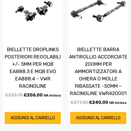
BIELLETTE DROPLINKS
BIELLETTE BARRA
POSTERIORI REGOLABILI
ANTIROLLIO ACCORCIATE
+/- 5MM PER MQB
200MM PER
EA888.3 E MQB EVO
AMMORTIZZATORI A
EA888.4 – VWR
GHIERA O MOLLE
RACINGLINE
RIBASSATE -50MM –
RACINGLINE VWR420001
€
233,13
€
206,00
IVA inclusa
€
277,55
€
240,00
IVA inclusa
AGGIUNGI AL CARRELLO
AGGIUNGI AL CARRELLO