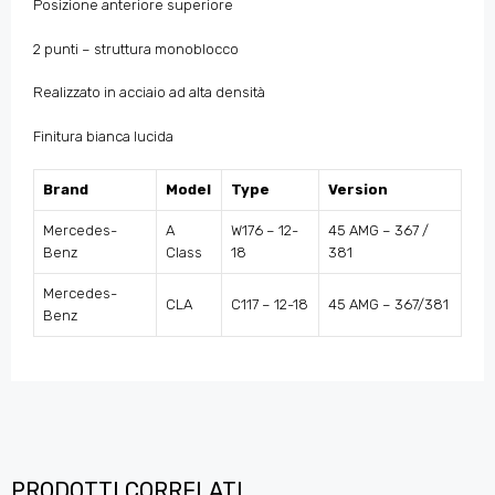
Posizione anteriore superiore
2 punti – struttura monoblocco
Realizzato in acciaio ad alta densità
Finitura bianca lucida
Brand
Model
Type
Version
Mercedes-
A
W176 – 12-
45 AMG – 367 /
Benz
Class
18
381
Mercedes-
CLA
C117 – 12-18
45 AMG – 367/381
Benz
PRODOTTI CORRELATI