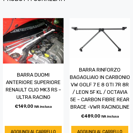
BARRA RINFORZO
BARRA DUOMI
BAGAGLIAIO IN CARBONIO
ANTERIORE SUPERIORE
VW GOLF 7 E 8 GTI 7R 8R
RENAULT CLIO MK3 RS –
/ LEON 5F KL / OCTAVIA
ULTRA RACING
5E – CARBON FIBRE REAR
€
149,00
BRACE -VWR RACINGLINE
IVA inclusa
€
489,00
IVA inclusa
AGGIUNGI AL CARRELLO
AGGIUNGI AL CARRELLO