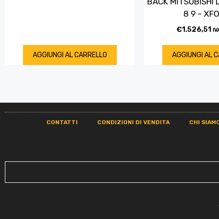
BACK MITSUBISHI 
8 9 – XF
€
1.526,51
IV
AGGIUNGI AL CARRELLO
AGGIUNGI AL 
CONTATTI
CONDIZIONI DI VENDITA
CHI SIAM