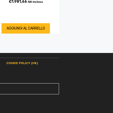
€
1.981,66
IVA inclusa
AGGIUNGI AL CARRELLO
COOKIE POLICY (UK)