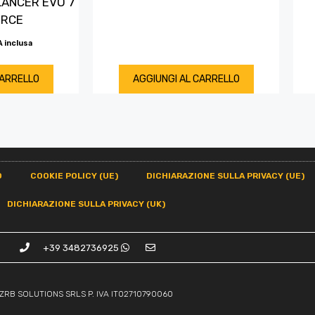
LANCER EVO 7
ORCE
A inclusa
CARRELLO
AGGIUNGI AL CARRELLO
O
COOKIE POLICY (UE)
DICHIARAZIONE SULLA PRIVACY (UE)
DICHIARAZIONE SULLA PRIVACY (UK)
+39 3482736925
ZRB SOLUTIONS SRLS P. IVA IT02710790060