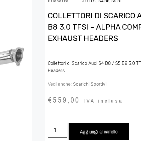
Etichette
3.0 TFSI
,
S4 B8
,
S5 8T
COLLETTORI DI SCARICO A
B8 3.0 TFSI – ALPHA COM
EXHAUST HEADERS
Collettori di Scarico Audi S4 B8 / S5 B8 3.0 
Headers
Vedi anche:
Scarichi Sportivi
€
559,00
IVA inclusa
Aggiungi al carrello