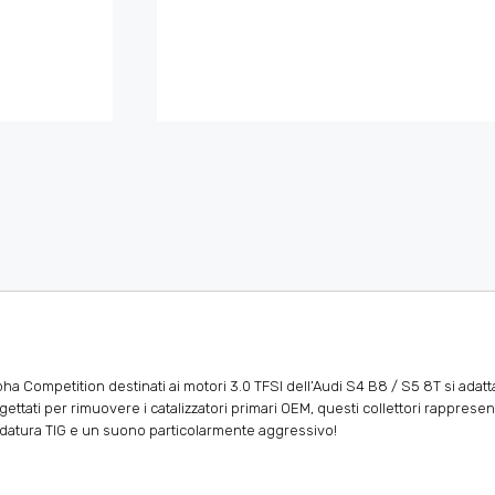
i Alpha Competition destinati ai motori 3.0 TFSI dell’Audi S4 B8 / S5 8T si ad
tati per rimuovere i catalizzatori primari OEM, questi collettori rappresen
aldatura TIG e un suono particolarmente aggressivo!