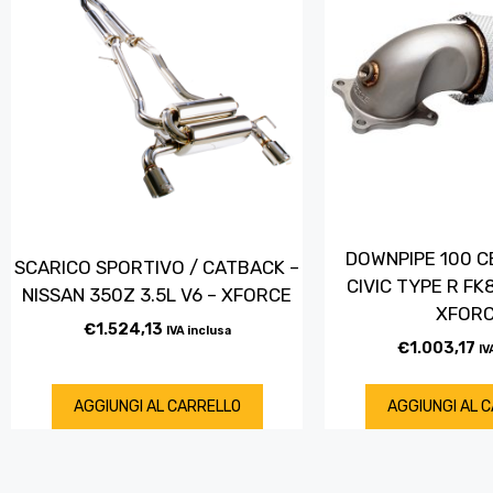
DOWNPIPE 100 C
SCARICO SPORTIVO / CATBACK –
CIVIC TYPE R FK
NISSAN 350Z 3.5L V6 – XFORCE
XFOR
€
1.524,13
IVA inclusa
€
1.003,17
IV
AGGIUNGI AL CARRELLO
AGGIUNGI AL 