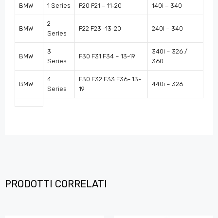
BMW
1 Series
F20 F21 – 11-20
140i – 340
2
BMW
F22 F23 -13-20
240i – 340
Series
3
340i – 326 /
BMW
F30 F31 F34 – 13-19
Series
360
4
F30 F32 F33 F36- 13-
BMW
440i – 326
Series
19
PRODOTTI CORRELATI