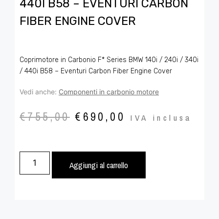
440I B58 – EVENTURI CARBON
FIBER ENGINE COVER
Coprimotore in Carbonio F* Series BMW 140i / 240i / 340i
/ 440i B58 – Eventuri Carbon Fiber Engine Cover
Vedi anche:
Componenti in carbonio motore
€
755,00
€
690,00
IVA inclusa
Aggiungi al carrello