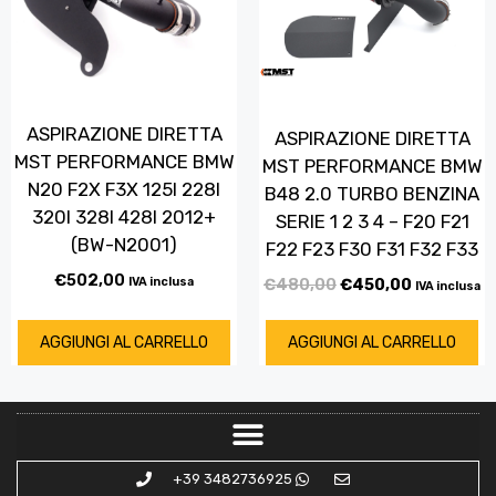
ASPIRAZIONE DIRETTA
ASPIRAZIONE DIRETTA
MST PERFORMANCE BMW
MST PERFORMANCE BMW
N20 F2X F3X 125I 228I
B48 2.0 TURBO BENZINA
320I 328I 428I 2012+
SERIE 1 2 3 4 – F20 F21
(BW-N2001)
F22 F23 F30 F31 F32 F33
€
502,00
IVA inclusa
€
480,00
€
450,00
IVA inclusa
AGGIUNGI AL CARRELLO
AGGIUNGI AL CARRELLO
+39 3482736925