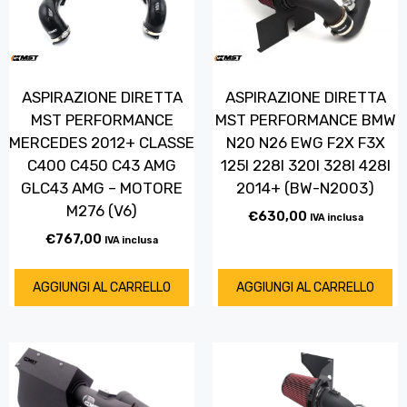
ASPIRAZIONE DIRETTA
ASPIRAZIONE DIRETTA
MST PERFORMANCE
MST PERFORMANCE BMW
MERCEDES 2012+ CLASSE
N20 N26 EWG F2X F3X
C400 C450 C43 AMG
125I 228I 320I 328I 428I
GLC43 AMG – MOTORE
2014+ (BW-N2003)
M276 (V6)
€
630,00
IVA inclusa
€
767,00
IVA inclusa
AGGIUNGI AL CARRELLO
AGGIUNGI AL CARRELLO