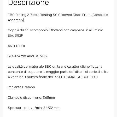
Descrizione
EBC Racing 2 Piece Floating SG Grooved Discs Front (Complete
Assembly)
Coppia dischi scomponibili flottanti con campana in alluminio
Ebc SG2F
ANTERIORI
365X34mm Audi RS6 C5
La qualità del materiale EBC unita alle caratteristiche flottanti
consente di superare la maggior parte dei dischi di serie di oltre
4 volte nel risultato finale del R90 THERMAL FATIGUE TEST
Impianto:Brembo
Diametro disco freno: 365mm
Spessore nuovo/min: 34/32 mm