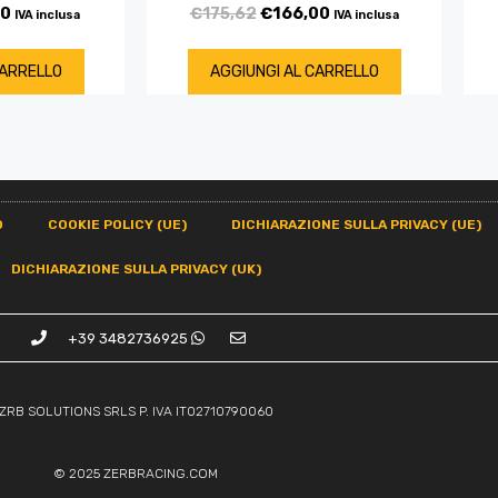
00
€
175,62
€
166,00
IVA inclusa
IVA inclusa
CARRELLO
AGGIUNGI AL CARRELLO
O
COOKIE POLICY (UE)
DICHIARAZIONE SULLA PRIVACY (UE)
DICHIARAZIONE SULLA PRIVACY (UK)
+39 3482736925
ZRB SOLUTIONS SRLS P. IVA IT02710790060
© 2025
ZERBRACING.COM