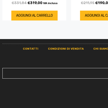
€
331,84
€
319,00
€
211,95
€
190,
IVA inclusa
AGGIUNGI AL CARRELLO
AGGIUNGI AL 
CONTATTI
CONDIZIONI DI VENDITA
CHI SIAM