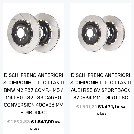
DISCHI FRENO ANTERIORI
DISCHI FRENO ANTERIORI
SCOMPONIBILI FLOTTANTI
SCOMPONIBILI FLOTTANTI
BMW M2 F87 COMP.- M3 /
AUDI RS3 8V SPORTBACK
M4 F80 F82 F83 CARBO
370×34 MM – GIRODISC
CONVERSION 400×36 MM
€
1.501,21
€
1.471,16
IVA
– GIRODISC
inclusa
€
1.892,83
€
1.847,00
IVA
inclusa