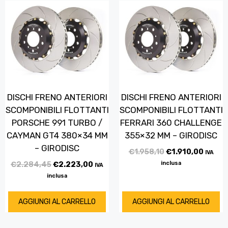
DISCHI FRENO ANTERIORI
DISCHI FRENO ANTERIORI
SCOMPONIBILI FLOTTANTI
SCOMPONIBILI FLOTTANTI
PORSCHE 991 TURBO /
FERRARI 360 CHALLENGE
CAYMAN GT4 380×34 MM
355×32 MM – GIRODISC
– GIRODISC
€
1.958,10
€
1.910,00
IVA
€
2.284,45
€
2.223,00
inclusa
IVA
inclusa
AGGIUNGI AL CARRELLO
AGGIUNGI AL CARRELLO