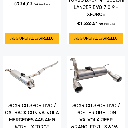
TURBO BACK MITSUBISHI
€
724,02
IVA inclusa
LANCER EVO 7 8 9 –
XFORCE
€
1.526,51
IVA inclusa
AGGIUNGI AL CARRELLO
AGGIUNGI AL CARRELLO
SCARICO SPORTIVO /
SCARICO SPORTIVO /
CATBACK CON VALVOLA
POSTERIORE CON
MERCEDES A45 AMG
VALVOLA JEEP
W176 – XFORCE
WRANGLER JL 3.6 V6 –