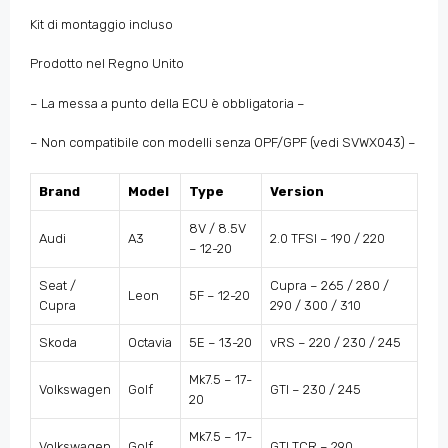
Kit di montaggio incluso
Prodotto nel Regno Unito
– La messa a punto della ECU è obbligatoria –
– Non compatibile con modelli senza OPF/GPF (vedi SVWX043) –
Brand
Model
Type
Version
8V / 8.5V
Audi
A3
2.0 TFSI – 190 / 220
– 12-20
Seat /
Cupra – 265 / 280 /
Leon
5F – 12-20
Cupra
290 / 300 / 310
Skoda
Octavia
5E – 13-20
vRS – 220 / 230 / 245
Mk7.5 – 17-
Volkswagen
Golf
GTI – 230 / 245
20
Mk7.5 – 17-
Volkswagen
Golf
GTI TCR – 290