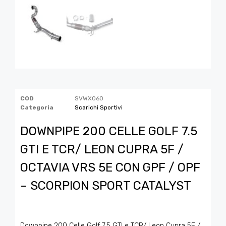
COD
SVWX060
Categoria
Scarichi Sportivi
DOWNPIPE 200 CELLE GOLF 7.5
GTI E TCR/ LEON CUPRA 5F /
OCTAVIA VRS 5E CON GPF / OPF
– SCORPION SPORT CATALYST
Downpipe 200 Celle Golf 7.5 GTI e TCR/ Leon Cupra 5F /