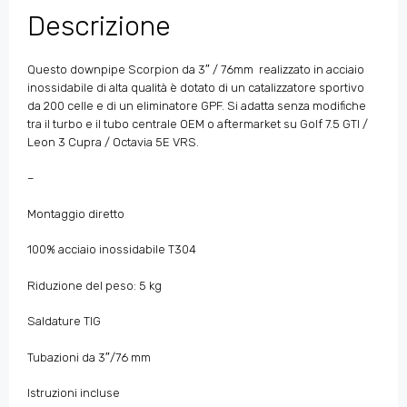
Descrizione
Questo downpipe Scorpion da 3″ / 76mm realizzato in acciaio
inossidabile di alta qualità è dotato di un catalizzatore sportivo
da 200 celle e di un eliminatore GPF. Si adatta senza modifiche
tra il turbo e il tubo centrale OEM o aftermarket su Golf 7.5 GTI /
Leon 3 Cupra / Octavia 5E VRS.
–
Montaggio diretto
100% acciaio inossidabile T304
Riduzione del peso: 5 kg
Saldature TIG
Tubazioni da 3″/76 mm
Istruzioni incluse