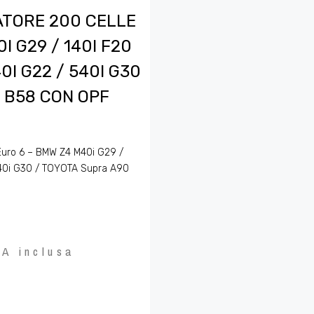
ATORE 200 CELLE
I G29 / 140I F20
40I G22 / 540I G30
T B58 CON OPF
uro 6 – BMW Z4 M40i G29 /
 540i G30 / TOYOTA Supra A90
VA inclusa