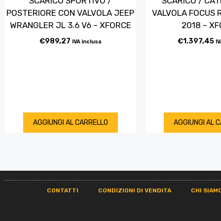
SCARICO SPORTIVO /
SCARICO / CA
POSTERIORE CON VALVOLA JEEP
VALVOLA FOCUS R
WRANGLER JL 3.6 V6 – XFORCE
2018 – X
€
989,27
€
1.397,45
IVA inclusa
IV
AGGIUNGI AL CARRELLO
AGGIUNGI AL 
CONTATTI
CONDIZIONI DI VENDITA
CHI SIAM