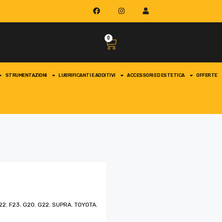
0
STRUMENTAZIONI
LUBRIFICANTI E ADDITIVI
ACCESSORI ED ESTETICA
OFFERTE
22
,
F23
,
G20
,
G22
,
SUPRA
,
TOYOTA
,