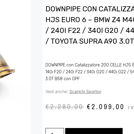
DOWNPIPE CON CATALIZZ
HJS EURO 6 – BMW Z4 M40
/ 240I F22 / 340I G20 / 4
/ TOYOTA SUPRA A90 3.0
DOWNPIPE con Catalizzatore 200 CELLE HJS E
140i F20 / 240i F22 / 340i G20 / 440i G22 /
3.0T B58 con OPF
Vedi anche:
Scarichi Sportivi
€
2.280,00
€
2.099,00
I