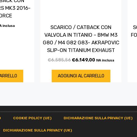
TBACK CON
S MK3 2016-
FORCE
A inclusa
SCARICO / CATBACK CON
S
VALVOLA IN TITANIO – BMW M3
FO
G80 / M4 G82 G83- AKRAPOVIC
SLIP-ON TITANIUM EXHAUST
€
6.585,56
€
6.149,00
IVA inclusa
CARRELLO
AGGIUNGI AL CARRELLO
O
COOKIE POLICY (UE)
DICHIARAZIONE SULLA PRIVACY (UE)
DICHIARAZIONE SULLA PRIVACY (UK)