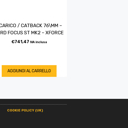
CARICO / CATBACK 76\MM –
RD FOCUS ST MK2 – XFORCE
€
741,47
IVA inclusa
AGGIUNGI AL CARRELLO
COOKIE POLICY (UK)