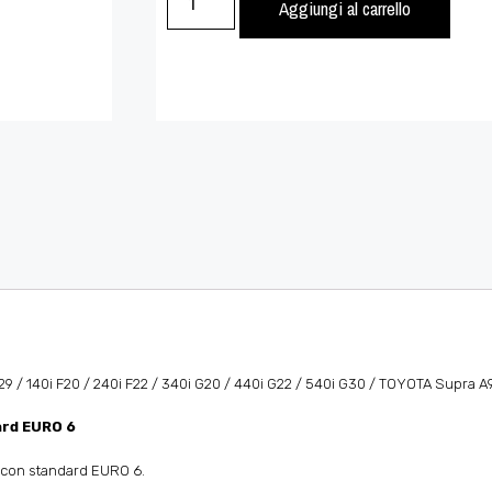
Aggiungi al carrello
/ 140i F20 / 240i F22 / 340i G20 / 440i G22 / 540i G30 / TOYOTA Supra 
ard EURO 6
e con standard EURO 6.