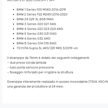
MOTORI 3.0T B58 CON OPF / GPF
BMW 1 Series F20 M140I 2016-2019
BMW 2 Series F22 M240I 2016-2020
BMW Z4 G29 3L B58 M40I
BMW 3 Series G20 G21 340i
BMW 4 Series G22 G23 G26 440i
BMW 5 Series G30 G31 540i
BMW 6 Series G32 640i
BMW 8 Series G14 G15 840i
TOYOTA Supra 3L A90/J29 MK5 3/2019-on
Il downpipe da 76mm è dotato dei seguenti collegamenti:
– due prese sonda lambda
– tubo porta sensore pressione
– fissaggio rinforzato per irrigidire la struttura
Downpipe interamente realizzato in acciaio inossidabile (T304, X5CrNi
una garanzia del produttore di 24 mesi.