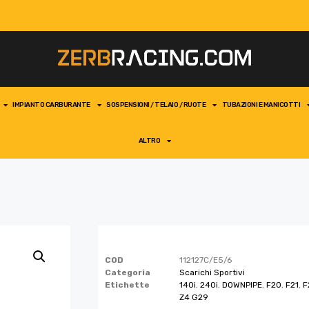
IMPIANTO CARBURANTE
SOSPENSIONI / TELAIO / RUOTE
TUBAZIONI E MANICOTTI
ALTRO
COD
112127C/E5/6
Categoria
Scarichi Sportivi
Etichette
140i
,
240i
,
DOWNPIPE
,
F20
,
F21
,
F
Z4 G29