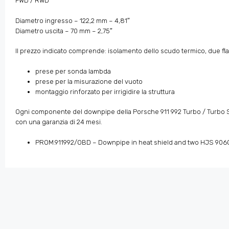
FWD / RWD
Diametro ingresso – 122,2 mm – 4,81″
Diametro uscita – 70 mm – 2,75″
Il prezzo indicato comprende: isolamento dello scudo termico, due fla
prese per sonda lambda
prese per la misurazione del vuoto
montaggio rinforzato per irrigidire la struttura
Ogni componente del downpipe della Porsche 911 992 Turbo / Turbo S co
con una garanzia di 24 mesi.
PROM.911992/OBD – Downpipe in heat shield and two HJS 906034