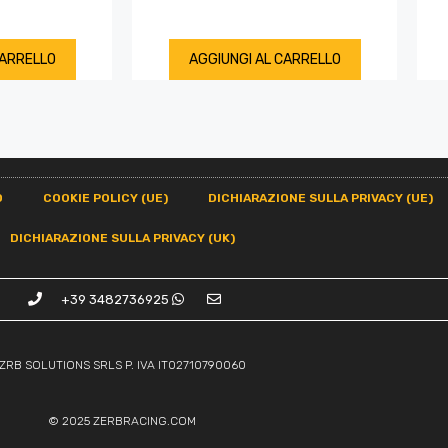
CARRELLO
AGGIUNGI AL CARRELLO
O
COOKIE POLICY (UE)
DICHIARAZIONE SULLA PRIVACY (UE)
DICHIARAZIONE SULLA PRIVACY (UK)
+39 3482736925
ZRB SOLUTIONS SRLS P. IVA IT02710790060
© 2025
ZERBRACING.COM