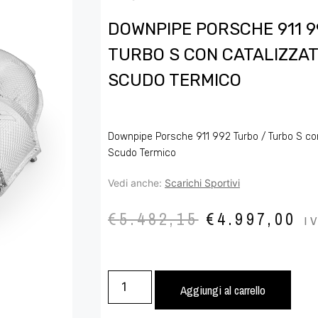
DOWNPIPE PORSCHE 911 9
TURBO S CON CATALIZZAT
SCUDO TERMICO
Downpipe Porsche 911 992 Turbo / Turbo S con
Scudo Termico
Vedi anche:
Scarichi Sportivi
€
5.482,15
€
4.997,00
I
Aggiungi al carrello