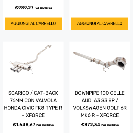
€
989,27
IVA inclusa
AGGIUNGI AL CARRELLO
AGGIUNGI AL CARRELLO
SCARICO / CAT-BACK
DOWNPIPE 100 CELLE
76MM CON VALVOLA
AUDI A3 S3 8P /
HONDA CIVIC FK8 TYPE R
VOLKSWAGEN GOLF 6R
– XFORCE
MK6 R – XFORCE
€
1.648,67
€
872,34
IVA inclusa
IVA inclusa