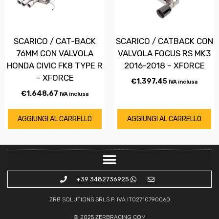
SCARICO / CAT-BACK
SCARICO / CATBACK CON
76MM CON VALVOLA
VALVOLA FOCUS RS MK3
HONDA CIVIC FK8 TYPE R
2016-2018 – XFORCE
– XFORCE
€
1.397,45
IVA inclusa
€
1.648,67
IVA inclusa
AGGIUNGI AL CARRELLO
AGGIUNGI AL CARRELLO
+39 3482736925
ZRB SOLUTIONS SRLS P. IVA IT02710790060
© 2025
ZERBRACING.COM