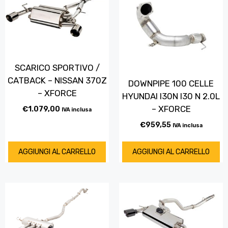
SCARICO SPORTIVO /
CATBACK – NISSAN 370Z
DOWNPIPE 100 CELLE
– XFORCE
HYUNDAI I30N I30 N 2.0L
– XFORCE
€
1.079,00
IVA inclusa
€
959,55
IVA inclusa
AGGIUNGI AL CARRELLO
AGGIUNGI AL CARRELLO