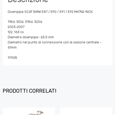
Downpipe SCAT BMW E87 / E90 / E91 / E92 M47N2 INOX
118d, 120d, 318d, 320d
2003-2007
122, 163 cv
Diametro downpipe- 63,5 mm
Diametro nel punto di connessione con la sezione centrale –
61mm
111108
PRODOTTI CORRELATI