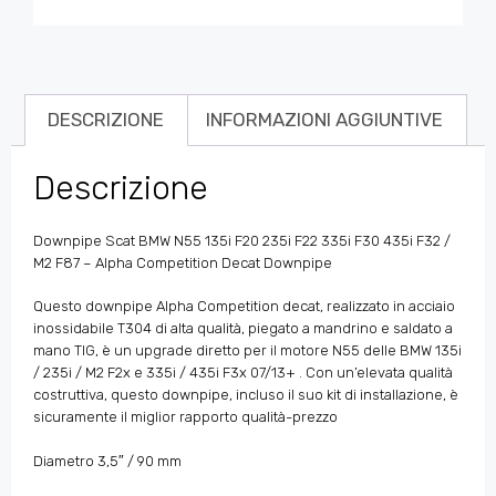
DESCRIZIONE
INFORMAZIONI AGGIUNTIVE
Descrizione
Downpipe Scat BMW N55 135i F20 235i F22 335i F30 435i F32 /
M2 F87 – Alpha Competition Decat Downpipe
Questo downpipe Alpha Competition decat, realizzato in acciaio
inossidabile T304 di alta qualità, piegato a mandrino e saldato a
mano TIG, è un upgrade diretto per il motore N55 delle
BMW 135i
/ 235i / M2 F2x e 335i / 435i F3x 07/13+
. Con un’elevata qualità
costruttiva, questo downpipe, incluso il suo kit di installazione, è
sicuramente il miglior rapporto qualità-prezzo
Diametro 3,5″ / 90 mm