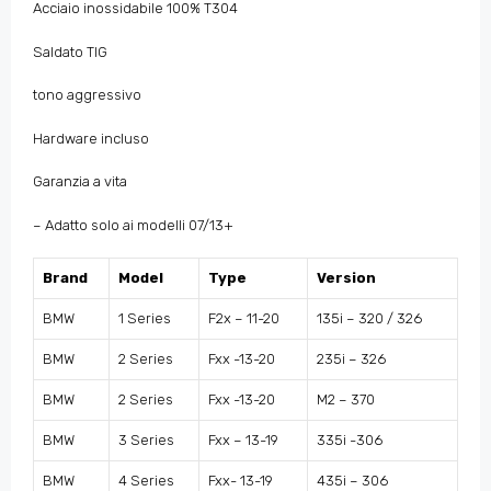
Acciaio inossidabile 100% T304
Saldato TIG
tono aggressivo
Hardware incluso
Garanzia a vita
– Adatto solo ai modelli 07/13+
Brand
Model
Type
Version
BMW
1 Series
F2x – 11-20
135i – 320 / 326
BMW
2 Series
Fxx -13-20
235i – 326
BMW
2 Series
Fxx -13-20
M2 – 370
BMW
3 Series
Fxx – 13-19
335i -306
BMW
4 Series
Fxx- 13-19
435i – 306