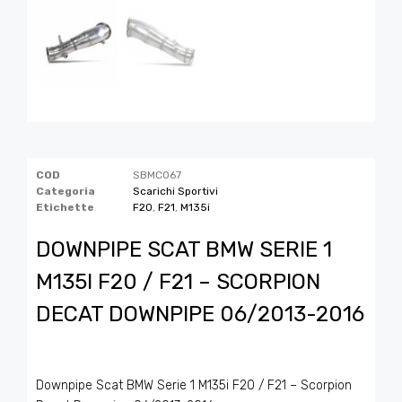
COD
SBMC067
Categoria
Scarichi Sportivi
Etichette
F20
,
F21
,
M135i
DOWNPIPE SCAT BMW SERIE 1
M135I F20 / F21 – SCORPION
DECAT DOWNPIPE 06/2013-2016
Downpipe Scat BMW Serie 1 M135i F20 / F21 – Scorpion