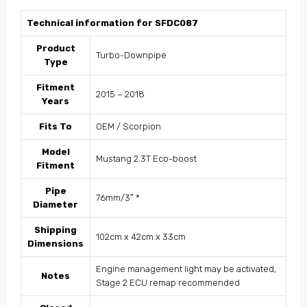
Technical information for SFDC087
Product
Turbo-Downpipe
Type
Fitment
2015 – 2018
Years
Fits To
OEM / Scorpion
Model
Mustang 2.3T Eco-boost
Fitment
Pipe
76mm/3″
*
Diameter
Shipping
102cm x 42cm x 33cm
Dimensions
Engine management light may be activated,
Notes
Stage 2 ECU remap recommended