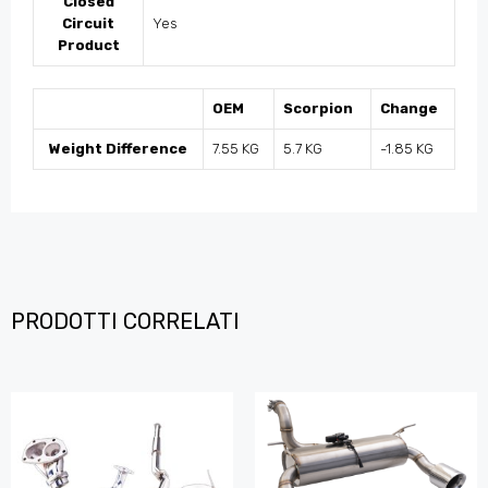
Closed
Circuit
Yes
Product
OEM
Scorpion
Change
Weight Difference
7.55 KG
5.7 KG
-1.85 KG
PRODOTTI CORRELATI