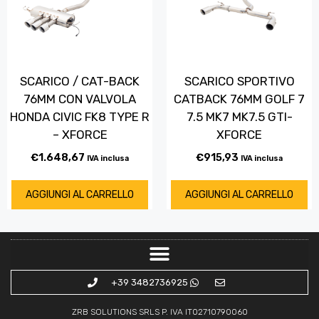
SCARICO / CAT-BACK
SCARICO SPORTIVO
76MM CON VALVOLA
CATBACK 76MM GOLF 7
HONDA CIVIC FK8 TYPE R
7.5 MK7 MK7.5 GTI-
– XFORCE
XFORCE
€
1.648,67
€
915,93
IVA inclusa
IVA inclusa
AGGIUNGI AL CARRELLO
AGGIUNGI AL CARRELLO
+39 3482736925
ZRB SOLUTIONS SRLS P. IVA IT02710790060