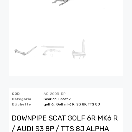
COD
AC-200R-DP
Categoria
Scarichi Sportivi
Etichette
golf 6r
,
Golf mk6 R
,
S3 8P
,
TTS 8J
DOWNPIPE SCAT GOLF 6R MK6 R
/ AUDI S3 8P / TTS 8J ALPHA