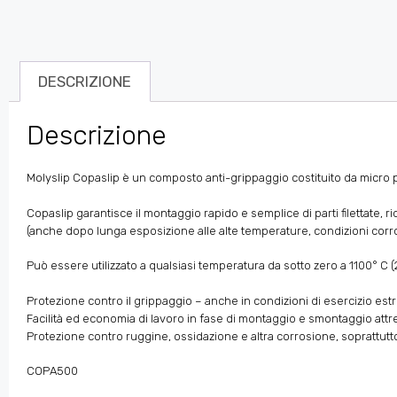
DESCRIZIONE
Descrizione
Molyslip Copaslip è un composto anti-grippaggio costituito da micro pa
Copaslip garantisce il montaggio rapido e semplice di parti filettate, ri
(anche dopo lunga esposizione alle alte temperature, condizioni corros
Può essere utilizzato a qualsiasi temperatura da sotto zero a 1100° C (2
Protezione contro il grippaggio – anche in condizioni di esercizio est
Facilità ed economia di lavoro in fase di montaggio e smontaggio attr
Protezione contro ruggine, ossidazione e altra corrosione, soprattutto 
COPA500