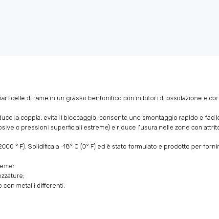
rticelle di rame in un grasso bentonitico con inibitori di ossidazione e cor
duce la coppia, evita il bloccaggio, consente uno smontaggio rapido e facile d
ive o pressioni superficiali estreme) e riduce l’usura nelle zone con attrit
000 ° F). Solidifica a -18° C (0° F) ed è stato formulato e prodotto per forni
reme:
ezzature;
con metalli differenti.